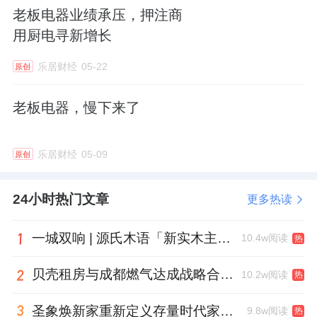
老板电器业绩承压，押注商
用厨电寻新增长
乐居财经
05-22
原创
老板电器，慢下来了
乐居财经
05-09
原创
24小时热门文章
更多热读
一城双响 | 源氏木语「新实木主义——黑标生活提案」发布会落地天津，黑标旗舰店盛大启幕
10.4w阅读
热
贝壳租房与成都燃气达成战略合作 打通安全巡检“最后一米”
10.2w阅读
热
圣象焕新家重新定义存量时代家居升级逻辑，筑牢说换就换的底气！
9.8w阅读
热