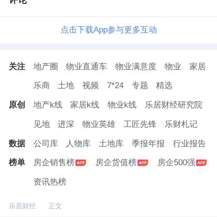
点击下载App参与更多互动
关注
地产圈
物业直通车
物业满意度
物业
家居
乐商
土地
视频
7*24
专题
精选
原创
地产k线
家居k线
物业k线
乐居财经研究院
见地
进深
物业英雄
工匠先锋
乐财札记
数据
公司库
人物库
土地库
季报年报
行业报告
榜单
房企销售榜
房企货值榜
房企500强
资讯热榜
乐居财经
正文