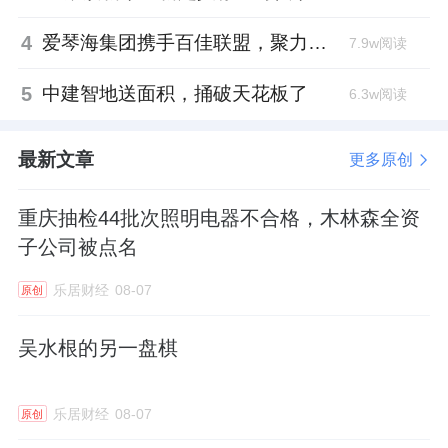
4
爱琴海集团携手百佳联盟，聚力共拓存量商业新赛道
7.9w阅读
5
中建智地送面积，捅破天花板了
6.3w阅读
最新文章
更多原创
重庆抽检44批次照明电器不合格，木林森全资
子公司被点名
乐居财经
08-07
原创
吴水根的另一盘棋
乐居财经
08-07
原创