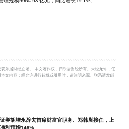
管理规模5954.93 亿元，同比增长19.1%。
表乐居财经立场。 本文著作权，归乐居财经所有。未经允许，任
用本文内容；经允许进行转载或引用时，请注明来源。联系请发邮
证券胡增永辞去首席财富官职务、郑韩胤接任，上
净利预增146%