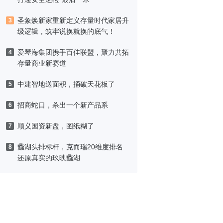
圣象焕新家重新定义存量时代家居升
3
级逻辑，筑牢说换就换的底气！
爱琴海集团携手百佳联盟，聚力共拓
4
存量商业新赛道
中建智地送面积，捅破天花板了
5
招商蛇口，杀出一个新产品系
6
顺义国资新盘，图纸糊了
7
蠡湖头排标杆，克而瑞20维度排名
8
还原真实的玖映蠡湖