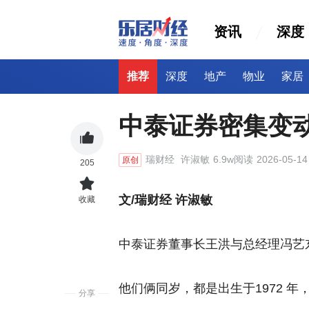
资讯
深度
推荐
深度
地产
物业
家居
中泰证券密集变
瑞财经
许淑敏
6.9w阅读
2026-05-14
原创
205
文/瑞财经 许淑敏
收藏
中泰证券董事长王洪与总经理冯艺
他们俩同岁，都是出生于1972 年
分享