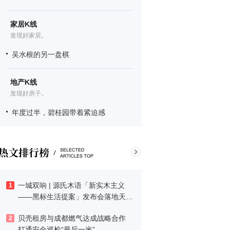
家居K线
发现好家居。
吴水根的另一盘棋
地产K线
发现好房子。
年度过半，碧桂园带着紧迫感
一城双响 | 源氏木语「新实木主义
1
——黑标生活提案」发布会落地天
津，黑标旗舰店盛大启幕
贝壳租房与成都燃气达成战略合作
2
打通安全巡检“最后一米”