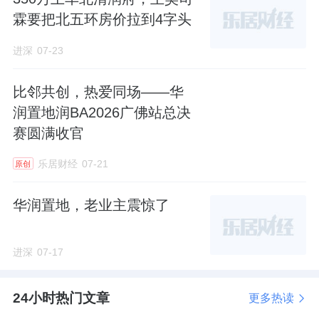
作，提升运营效率。
霖要把北五环房价拉到4字头
它之所以要发力厘清开发、商业和文旅的业务
进深
07-23
边界，是因为此前的“造城”模式，在眼下的调
比邻共创，热爱同场——华
控环境里，已经不太适应了。
润置地润BA2026广佛站总决
赛圆满收官
2015年前后，段先念成为华侨城掌舵者，提出
了“文化 旅游 城镇化”和“旅游 互联网 金融”的跨
乐居财经
07-21
原创
越式发展战略，开启了全国范围内的规模扩
张。
华润置地，老业主震惊了
在此模式驱动下，华侨城大量在与地方政府合
进深
07-17
作的全域旅游项目中获取土地，这使得公司布
局迅速下沉。
24小时热门文章
更多热读