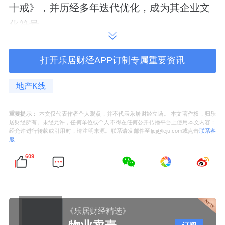
十戒》，并历经多年迭代优化，成为其企业文
化符号。
而吴秉琪拥有深厚华润履历，曾在华润物业、
打开乐居财经APP订制专属重要资讯
华润营造、
华润置地
等平台任职。他空降华侨
城后，引入这套治理逻辑，意在给流动性承压
地产K线
的华侨城，进行一场全面的革新。
重要提示：
本文仅代表作者个人观点，并不代表乐居财经立场。 本文著作权，归乐
居财经所有。未经允许，任何单位或个人不得在任何公开传播平台上使用本文内容；
而自从画出这样一道红线之后，华侨城的反腐
经允许进行转载或引用时，请注明来源。联系请发邮件至ljcj@leju.com或点击
联系客
服
动作，变得较为密集。
609
从3月份至今，华侨城有三名高管被调查。
三人分处华东区域项目公司、深圳地产平台与
集团总部监督部门，地域跨度从扬州到深圳再
《乐居财经精选》