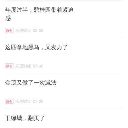
2025年，上市平台
华侨城A
（000069）实现营
年度过半，碧桂园带着紧迫
感
业收入313.81亿元，同比下降42.32%；归母净
利润为-144.96亿元，同比亏损幅度扩大了
乐居财经
08-06
原创
67.35%。
这匹拿地黑马，又发力了
亏损的主要来源之一，仍是资产减值。
乐居财经
07-30
原创
去年，其资产减值损失高达99.77亿元，占利润
总额亏损比例的57.85%，主要是应收款项和存
金茂又做了一次减法
货跌价准备。
不过，华侨城的调整，已收到了成效。
乐居财经
07-28
原创
2025年，华侨城内部的收入结构，发生了转
旧绿城，翻页了
变。其房地产业务收入的占比，由上年的