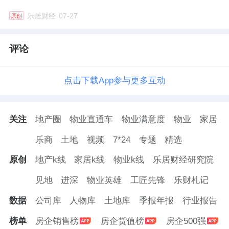
49.47%降至31.39%；而旅游综合收入的占
乐居财经
07-27
原创
比，则大幅提升至68.1%，首次成为营收绝对
主力。
评论
期内，该公司的经营活动产生的现金流量净
点击下载App参与更多互动
额，达到125.01亿元，同比2024年增加
133.13%，且连续三年为正。
关注
地产圈
物业直通车
物业满意度
物业
家居
乐商
土地
视频
7*24
专题
精选
原创
地产k线
家居k线
物业k线
乐居财经研究院
见地
进深
物业英雄
工匠先锋
乐财札记
数据
公司库
人物库
土地库
季报年报
行业报告
榜单
房企销售榜
房企货值榜
房企500强