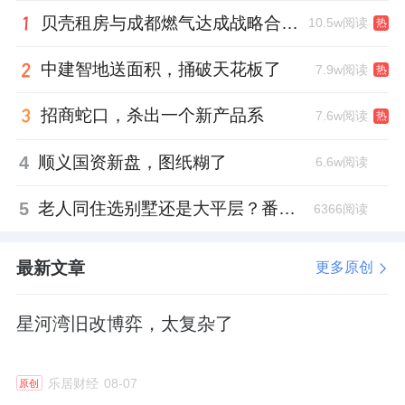
彼时，它签下的项目，许多都是宏大叙事。
贝壳租房与成都燃气达成战略合作 打通安全巡检“最后一米”
10.5w阅读
热
比如，2016年，华侨城集团“千亿入滇”，与云
中建智地送面积，捅破天花板了
7.9w阅读
热
南省政府，签订超过千亿的全面战略合作协
议；2017年“西安狂飙”，宣布将投资2380亿
招商蛇口，杀出一个新产品系
7.6w阅读
热
元，打造大西安文化旅游新高地……
4
顺义国资新盘，图纸糊了
6.6w阅读
通过“战区制”在全国布局，其项目一度从个位
5
老人同住选别墅还是大平层？番禺这份豪宅榜单给出了答案
6366阅读
数城市，迅速扩张至超过30个，三四线城市土
储占比接近60%。
最新文章
更多原创
在段先念的执掌下，华侨城取得了较大的突
星河湾旧改博弈，太复杂了
破，营收突破千亿。但当进入地产周期后，其
在三四线城市沉淀的资产，弊端开始显现，计
乐居财经
08-07
提的资产减值，影响了华侨城的利润。
原创