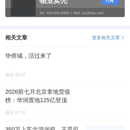
物业卖壳
订阅
到广州，职务涵盖一线操盘手、条线总监与集
团审计负责人。
Tel:
400-606-6969
Mail:
ljcj@leju.com
资产盘活
相关文章
更多相关文章
眼下的华侨城，一直在强调围绕“盘活存量、做
优增量”的主线，推进存量资产盘活。
华侨城，活过来了
它试图按市场化原则推进资产盘活退出，进一
进深
08-07
步实现资产结构的平衡优化。
截至2025年末，该公司累计完成了60余个存量
2026前七月北京拿地货值
榜：华润置地125亿登顶
项目的专业化整合工作，形成了文旅、商业、
酒店、物业服务等专业化管理体系。
进深
07-31
各板块基本实现了“一业一企、一企一业”运
350万上车北清润府，王昊司