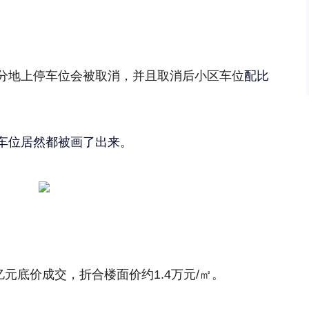
分地上停车位会被取消，并且取消后小区车位
配比
车位居然都被画了出来。
71亿元底价成交，折合
楼面价约1.4万元/
㎡
。