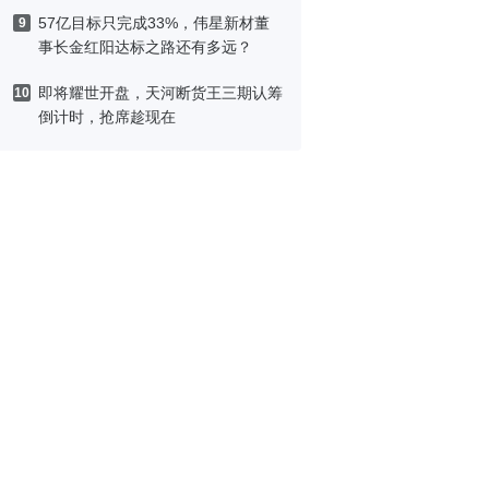
刷洗
57亿目标只完成33%，伟星新材董
9
事长金红阳达标之路还有多远？
即将耀世开盘，天河断货王三期认筹
10
倒计时，抢席趁现在