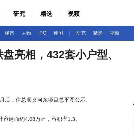
研究
精选
视频
楼市
人物
IPO
评测
研究
精选
视频
盘亮相，432套小户型、
个月后，住总顺义河东项目总平图公示。
容建面约4.08万㎡，容积率1.3。