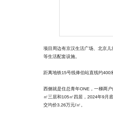
项目周边有京汉生活广场、北京儿
等生活配套设施。
距离地铁15号线俸伯站直线约40
西侧就是住总青年ONE，一梯两户的
㎡三居和105㎡四居，2024年9
交均价3.26万元/㎡。