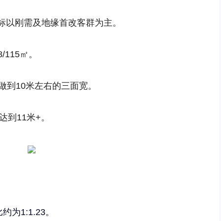
标以刚需及地缘首改客群为主。
/115㎡。
做到10米左右的三面宽。
达到11米+。
约为1:1.23。