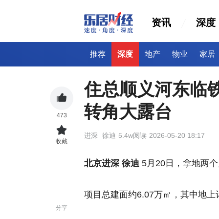
资讯
深度
推荐
深度
地产
物业
家居
住总顺义河东临铁
转角大露台
473
进深
徐迪
5.4w阅读
2026-05-20 18:17
收藏
北京进深 徐迪
5月20日，拿地两
项目总建面约6.07万㎡，其中地上计
分享