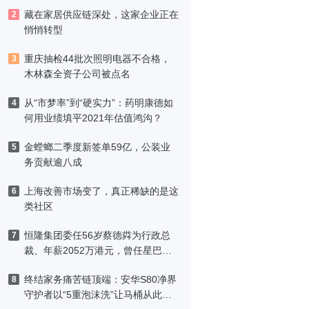
藏在家居供应链深处，这家企业正在
2
悄悄转型
重庆抽检44批次照明电器不合格，
3
木林森全资子公司被点名
从“市梦率”到“硬实力”：药明康德如
4
何用业绩填平2021年估值鸿沟？
金螳螂二季度新签单59亿，公装业
5
务贡献逾八成
上海改善市场变了，真正稀缺的是这
6
类社区
恒隆集团委任56岁蔡德粦为行政总
7
裁、年薪2052万港元，曾任星巴克
中国CEO
终结家务痛苦链顶端：安华S80净界
8
守护者以“5重泡沫洗”让马桶从此免