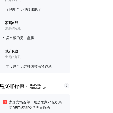
好房子时代。
金隅地产，仰仗张鹏了
家居K线
发现好家居。
吴水根的另一盘棋
地产K线
发现好房子。
年度过半，碧桂园带着紧迫感
家居卖场首单！居然之家24亿机构
1
间REITs获深交所无异议函