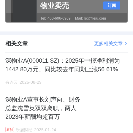
该楼栋西面、北面的两条腿的户型，阳台下面
物业卖壳
订阅
就是幼儿园的班级活动场地，后续可能会有一
Tel:
400-606-6969
Mail:
ljcj@leju.com
定影响。
还有一点，天樾和鸣地块本身不算大，四面又
相关文章
更多相关文章
都被道路围着。
深物业A(000011.SZ)：2025年中报净利润为
所以总平图也可以看到，小区的每一栋住宅
1442.80万元、同比较去年同期上涨56.61%
楼，都是靠路边的，后续可能也会有一定交通
有连云
2025-08-29
噪音的影响。
另作为利益统筹项目，天樾和鸣的住户也没那
深物业A董事长刘声向、财务
总监沈雪英双双离职，两人
么纯粹。
2023年薪酬均超百万
整个住宅总户数1347户，其中商品房779户，
乐居财经
2025-01-24
原创