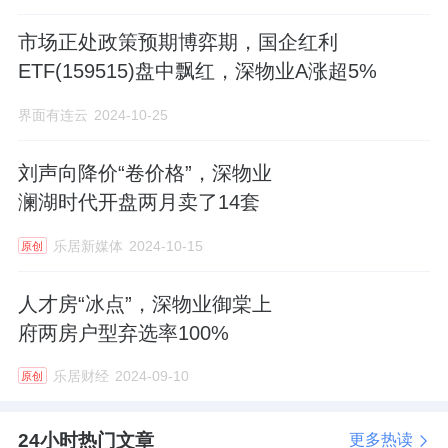
回迁房568户。
市场正处政策预期博弈期，国企红利
回迁房的户数占比42%，超过了四成。
ETF(159515)盘中飘红，深物业A涨超5%
02
界面有连云
2024-10-25
田寮社区土地整备利益统筹项目，位于光明区
刘声向降价“卷价格”，深物业
玉塘街道，松白路与田寮路交汇处。
澜湖时代开盘两月卖了14套
自2017年启动，2018年列入《深圳市2018年度
乐居新媒体
2024-10-15
原创
土地整备计划》，2021年3月发布实施方案公
人才房“冰点”，深物业御棠上
告和规划公告。
府两房户型弃选率100%
用地在2025年3月获批复；7月深圳明芳置业正
乐居财经
2024-09-10
原创
式签署开发协议；10月正式动工奠基。
24小时热门文章
更多热读
整个项目其实是分两个地块开发的：