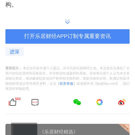
构。
另外，在1栋三、四单元之间、1栋四、五之
间，均有风雨连廊连接。
打开乐居财经APP订制专属重要资讯
这些设计，符合眼下大多数新规产品的打造方
进深
向。
重要提示：
本文仅代表作者个人观点，并不代表乐居财经立场。本文旨在为满足广大
不足的点：
用户的信息需求而采集提供，并非商业性或盈利性用途。任何单位或个人认为本文来
源标注有误，或涉嫌侵犯其知识产权等相关权利的，请提供身份证明、权属证明及详
细侵权情况证明等相关资料，点击【
联系客服
】或发邮件至【ljcj@leju.com】，我们
天樾和鸣作为均达46层高的超高层，住宅楼栋
将及时审核处理。
彼此之间的楼间距最短的仅23米左右。
503
另外，小区的1栋四单元，距离幼儿园仅有10
米左右的距离。
《乐居财经精选》