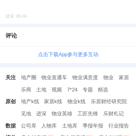
体的综合性集团公司。
进深
08-06
总资产330多亿元，创始人及实际控制人为姚
明芳。
评论
明芳地产作为这样一家河北区域的小房企，可
以说偏居一隅。
点击下载App参与更多互动
此前主要在邯郸武安市、邯郸曲周县、邢台沙
关注
地产圈
物业直通车
物业满意度
物业
家居
河市开发项目，缺少一二线城市开发经验。
乐商
土地
视频
7*24
专题
精选
不过，该企业近几年也有意往一二线核心城市
原创
地产k线
家居k线
物业k线
乐居财经研究院
扩张。
见地
进深
物业英雄
工匠先锋
乐财札记
最明显的，去年7月底，明芳地产以13.69亿总
数据
公司库
人物库
土地库
季报年报
行业报告
价，拿下北京昌平区一涉宅用地，实现在北京