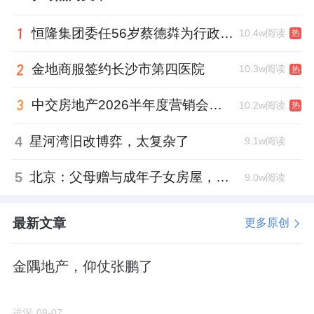
恒隆集团委任56岁蔡德粦为行政总裁、年薪2052万港元，曾任星巴克中国CEO
10.4w阅读
热
其中，住宅部分的天樾和鸣花园为08-01-1地
块；
金地商服签约长沙市第四医院
10.3w阅读
热
另外还有一块08-04地块，用地面积0.71万㎡，
中交房地产2026半年度营销会，绿城祝军现身了
10.2w阅读
热
规划一栋地标写字楼。
4
星河湾旧改博弈，太复杂了
9.1w阅读
5
北京：父母赠与成年子女房屋，不再核验子女的购房资格
9.0w阅读
其实就区位而言，天樾和鸣花园所在的玉塘板
块，本身没地铁，没名校。
最新文章
更多原创
距离最近的地铁站6号线长圳站，直线距离近三
公里。地铁通勤没那么方便。
金隅地产，仰仗张鹏了
周边可参考的项目，
深物业
御棠上府，参考价
进深
08-07