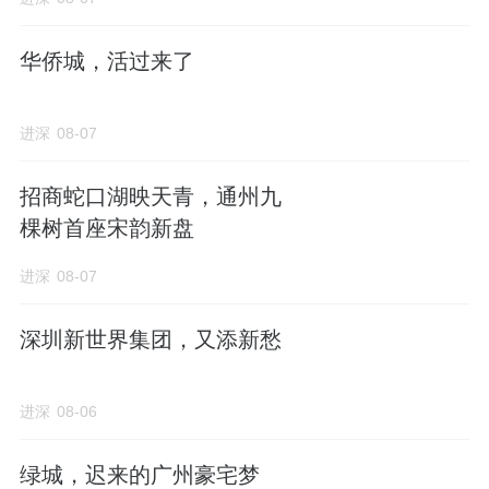
格4.34万/㎡，自2023年6月开盘以来，去化并
不是很好。
华侨城，活过来了
所以作为在深圳市场少有作品的过江龙，明芳
进深
08-07
地产面临的压力并不小。
招商蛇口湖映天青，通州九
它更需要在产品上，下一番苦功夫。
棵树首座宋韵新盘
该房企是河北太行钢铁集团旗下地产平台，成
进深
08-07
立于2010年11月，注册资本6000万。背后股东
为孙赵云。
深圳新世界集团，又添新愁
官网显示，河北太行钢铁集团，始建于2004
进深
08-06
年。是一家集钢铁冶炼轧制、天然气综合开发
利用、地产开发、驾驶员培训和现代物流为一
绿城，迟来的广州豪宅梦