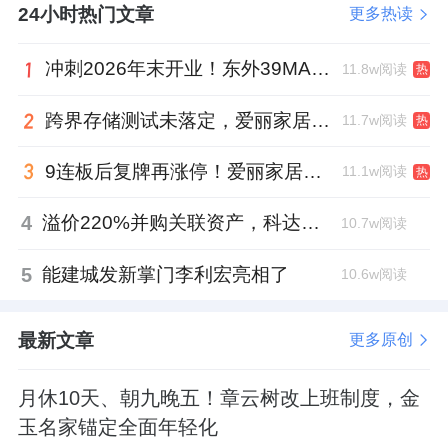
24小时热门文章
更多热读
冲刺2026年末开业！东外39MALL全球招商启幕，重构东直门商圈格局
11.8w阅读
热
跨界存储测试未落定，爱丽家居复牌前自揭多重风险
11.7w阅读
热
9连板后复牌再涨停！爱丽家居市盈率318倍，跨界收购案尚未落地
11.1w阅读
热
4
溢价220%并购关联资产，科达制造近75亿元重组被否
10.7w阅读
5
能建城发新掌门李利宏亮相了
10.6w阅读
最新文章
更多原创
月休10天、朝九晚五！章云树改上班制度，金
玉名家锚定全面年轻化