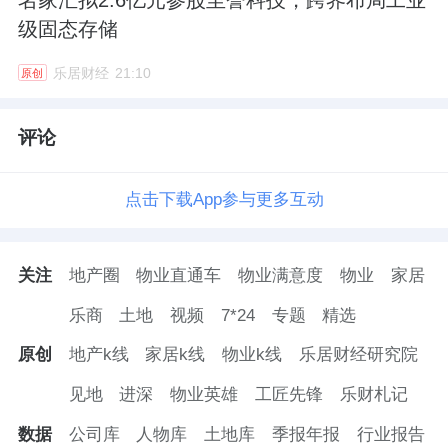
名家汇拟2.6亿元参股至誉科技，跨界布局工业
级固态存储
乐居财经
21:10
原创
评论
点击下载App参与更多互动
关注
地产圈
物业直通车
物业满意度
物业
家居
乐商
土地
视频
7*24
专题
精选
原创
地产k线
家居k线
物业k线
乐居财经研究院
见地
进深
物业英雄
工匠先锋
乐财札记
数据
公司库
人物库
土地库
季报年报
行业报告