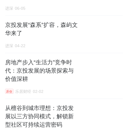
进深
06-05
京投发展“森系”扩容，森屿文
华来了
进深
04-22
房地产步入“生活力”竞争时
代：京投发展的场景探索与
价值深耕
乐居财经
02-02
原创
从檀谷到城市理想：京投发
展以三方协同模式，解锁新
型社区可持续运营密码