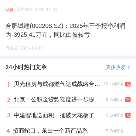
乐居财经
2025-12-31
原创
合肥城建(002208.SZ)：2025年三季报净利润
为-3925.41万元，同比由盈转亏
有连云
2025-10-23
24小时热门文章
更多热读
贝壳租房与成都燃气达成战略合作 打通安全巡检“最后一米”
10.1w阅读
热
北京：公积金贷款额度进一步提高、最高可贷340万元
9.7w阅读
热
中建智地送面积，捅破天花板了
6.1w阅读
热
4
招商蛇口，杀出一个新产品系
5.7w阅读