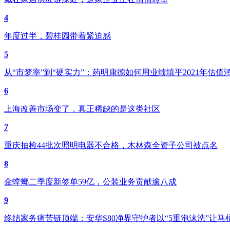
4
年度过半，碧桂园带着紧迫感
5
从“市梦率”到“硬实力”：药明康德如何用业绩填平2021年估值
6
上海改善市场变了，真正稀缺的是这类社区
7
重庆抽检44批次照明电器不合格，木林森全资子公司被点名
8
金螳螂二季度新签单59亿，公装业务贡献逾八成
9
终结家务痛苦链顶端：安华S80净界守护者以“5重泡沫洗”让马