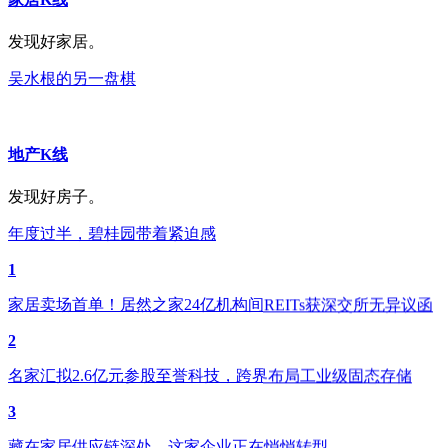
发现好家居。
吴水根的另一盘棋
地产K线
发现好房子。
年度过半，碧桂园带着紧迫感
1
家居卖场首单！居然之家24亿机构间REITs获深交所无异议函
2
名家汇拟2.6亿元参股至誉科技，跨界布局工业级固态存储
3
藏在家居供应链深处，这家企业正在悄悄转型