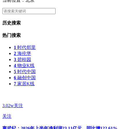
当前位置：北京
历史搜索
热门搜索
1
时代邻里
2
海伦堡
3
碧桂园
4
物业K线
5
时代中国
6
融创中国
7
家居K线
3.02w关注
关注
寒武纪：2026年上半年净利润23.11亿元，同比增122.61%