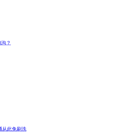
鸿沟？
桶从此免刷洗