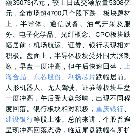
额35073亿元，较上日成交额放量5308亿
元，全市场超4700只个股下跌。板块题材
上，半导体、通信设备、油气开采及服
务、电子化学品、光纤概念、CPO板块跌
幅居前；机场航运、证券、银行表现相对
积极。盘面上，半导体板块受外围大涨刺
激，早盘一度冲高，但午后快速回落，
上
海合晶
、
东芯股份
、
利扬芯片
跌幅居前。
人形机器人、无人驾驶、证券等板块早盘
一度冲高，午后受大盘影响，出现不同程
度回落。银行板块相对积极，
重庆银行
、
建设银行
等股上涨。总的来讲，个股普遍
呈现冲高回落态势，临近尾盘跌幅有所扩