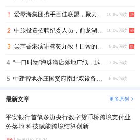
爱琴海集团携手百佳联盟，聚力共拓存量商业新赛道
10.8w阅读
热
中旅投资招聘纪委人员，前龙湖副总裁胡若翔掌舵
10.0w阅读
热
吴声香港演讲盛赞九牧！日常的小锚点变成科技突破点！
9.9w阅读
热
4
“一口时物”海珠湾店落地广纸，越秀地产以“新鲜现制”商业新场景打造社区高品质生活
7.3w阅读
5
中建智地亦庄国贤府南北双设备平台，得房率创区域新高
5.9w阅读
最新文章
更多原创
平安银行首笔多边央行数字货币桥跨境支付业
务落地 科技赋能跨境结算创新
乐居财经
08-04
原创