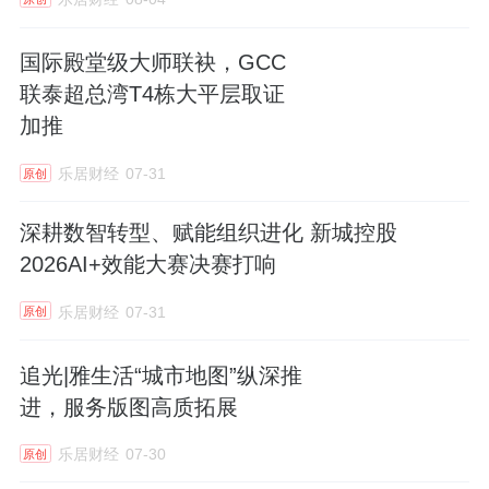
国际殿堂级大师联袂，GCC
联泰超总湾T4栋大平层取证
加推
乐居财经
07-31
原创
深耕数智转型、赋能组织进化 新城控股
2026AI+效能大赛决赛打响
乐居财经
07-31
原创
追光|雅生活“城市地图”纵深推
进，服务版图高质拓展
乐居财经
07-30
原创