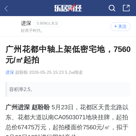
进深
5.90W人关注
关注
好房子时代。
广州花都中轴上架低密宅地，7560
元/㎡起拍
进深
赵盼盼 2026-05-25 15:23 5.2w阅读
容积率2.5。
广州进深 赵盼盼
5月23日，花都区天贵北路以
东、花都大道以南CA0503071地块挂牌，起拍
总价67475万元，起拍楼面价7560元/㎡，拟于