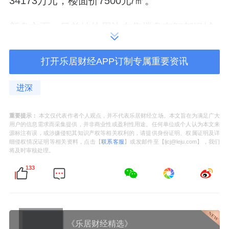
34173万元，楼面价7500元/㎡。
新盘方面，目前地块周边在售楼盘有智都绿城·
凤凰于飛、颐安俪都府、保利上宸等，参考均
价1.8-2.3万元/㎡（数据来源：
贝壳找房
）。
打开乐居财经APP订制专属重要资讯
来源：进深
进深
作者：赵盼盼
重要提示：
本文仅代表作者个人观点，并不代表乐居财经立场。本文旨在为满足广大
用户的信息需求而采集提供，并非商业性或盈利性用途。任何单位或个人认为本文来
源标注有误，或涉嫌侵犯其知识产权等相关权利的，请提供身份证明、权属证明及详
细侵权情况证明等相关资料，点击【
联系客服
】或发邮件至【ljcj@leju.com】，我们
将及时审核处理。
133
《乐居财经精选》