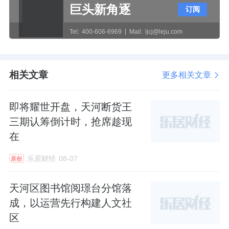
巨头新角逐
订阅
Tel:
400-606-6969
Mail:
ljcj@leju.com
相关文章
更多相关文章
即将耀世开盘，天河断货王
三期认筹倒计时，抢席趁现
在
乐居财经
08-07
原创
天河区图书馆阅璟台分馆落
成，以运营先行构建人文社
区