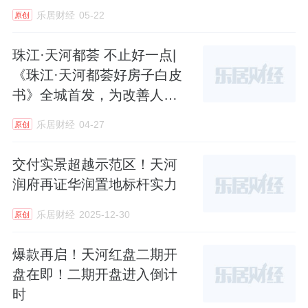
乐居财经
05-22
原创
珠江·天河都荟 不止好一点|
《珠江·天河都荟好房子白皮
书》全城首发，为改善人居
提供"珠实方案"
乐居财经
04-27
原创
交付实景超越示范区！天河
润府再证华润置地标杆实力
乐居财经
2025-12-30
原创
爆款再启！天河红盘二期开
盘在即！二期开盘进入倒计
时