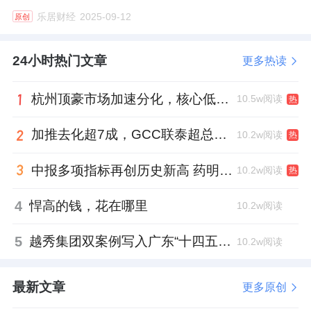
乐居财经
2025-09-12
原创
24小时热门文章
更多热读
杭州顶豪市场加速分化，核心低密资产迎来价值兑现
10.5w阅读
热
加推去化超7成，GCC联泰超总湾再次引爆深圳顶豪市场认购热潮
10.2w阅读
热
中报多项指标再创历史新高 药明康德将高质量发展成果“分发”到位
10.2w阅读
热
4
悍高的钱，花在哪里
10.2w阅读
5
越秀集团双案例写入广东“十四五”公共文化答卷，复合文化空间助力青年发展型城市建设
10.2w阅读
最新文章
更多原创