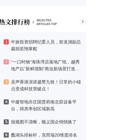
中旅投资招聘纪委人员，前龙湖副总
1
裁胡若翔掌舵
“一口时物”海珠湾店落地广纸，越秀
2
地产以“新鲜现制”商业新场景打造社
区高品质生活
吴声香港演讲盛赞九牧！日常的小锚
3
点变成科技突破点！
中建智地亦庄国贤府南北双设备平
4
台，得房率创区域新高
报规图不清晰，顺义国企悄悄换了
5
蠡湖头排标杆，克而瑞20维度排名
6