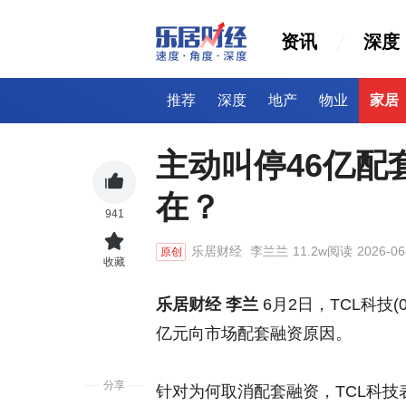
资讯
深度
推荐
深度
地产
物业
家居
主动叫停46亿配
在？
941
乐居财经
李兰兰
11.2w阅读
2026-06
原创
收藏
乐居财经 李兰
6月2日，TCL科技(
亿元向市场配套融资原因。
分享
针对为何取消配套融资，TCL科