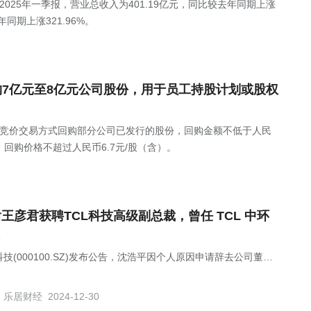
Z)发布2025年一季报，营业总收入为401.19亿元，同比较去年同期上涨
年同期上涨321.96%。
司拟回购7亿元至8亿元公司股份，用于员工持股计划或股权
拟以集中竞价交易方式回购部分公司已发行的股份，回购金额不低于人民
回购价格不超过人民币6.7元/股（含）。
后王彦君获聘TCL科技高级副总裁，曾任 TCL 中环
科技(000100.SZ)发布公告，沈浩平因个人原因申请辞去公司董
董事会战略与可持续发展委员会委员、高级副总裁职务，辞职后继
任 TCL 中环新能源科技股份有限公司副董事长等职务。
乐居财经
2024-12-30