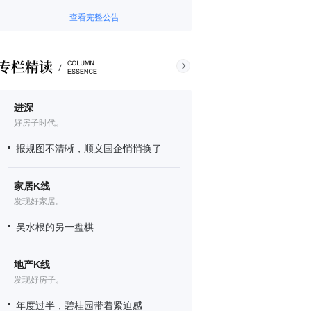
查看完整公告
进深
好房子时代。
报规图不清晰，顺义国企悄悄换了
家居K线
发现好家居。
吴水根的另一盘棋
地产K线
发现好房子。
年度过半，碧桂园带着紧迫感