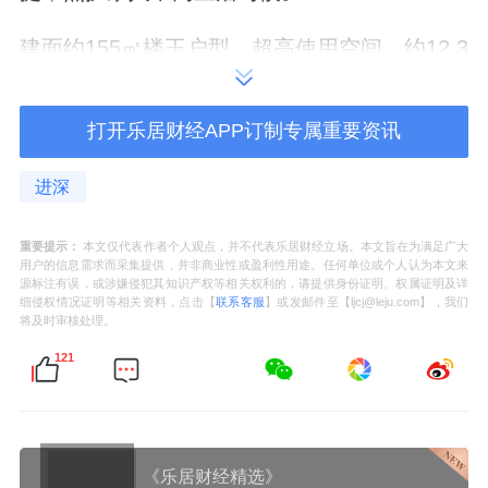
建面约155㎡楼王户型，超高使用空间，约12.3
米南向三面宽，约3.15-3.2米层高，私享电梯
厅，约37㎡餐客巨厅，兼顾家族社交与居家生
打开乐居财经APP订制专属重要资讯
活。南向双主卧套，星级酒店卫浴高配。北向
进深
双卧超大空间，可作书房或琴房儿童房，灵活
适配多种场景需求。三卫便捷高效，主卫双水
重要提示：
本文仅代表作者个人观点，并不代表乐居财经立场。本文旨在为满足广大
盆。
用户的信息需求而采集提供，并非商业性或盈利性用途。任何单位或个人认为本文来
源标注有误，或涉嫌侵犯其知识产权等相关权利的，请提供身份证明、权属证明及详
细侵权情况证明等相关资料，点击【
联系客服
】或发邮件至【ljcj@leju.com】，我们
顶配建面约176㎡，经典四叶草规制，约13.5米
将及时审核处理。
南向三面宽，全明通透格局动静分离。LDK一
121
体化无界厅堂。南向主卧套房，星级酒店卫浴
双水盆，步入衣帽间高阶舒享。专属定制空
间，家庭活动室、静谧书房与次卧空间互不相
《乐居财经精选》