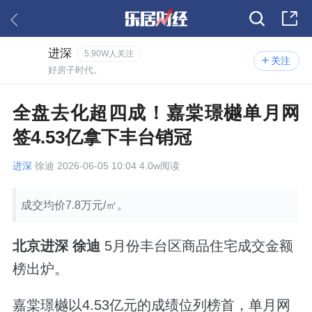
进深
5.90W人关注
关注
好房子时代。
全盘去化超四成！嘉棠璟樾单月网
签4.53亿拿下丰台销冠
进深
徐迪 2026-06-05 10:04 4.0w阅读
成交均价7.8万元/㎡。
北京进深 徐迪
5月份丰台区商品住宅成交金额
榜出炉。
嘉棠璟樾以4.53亿元的成绩位列榜首，
单月网