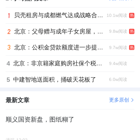
签均价8.15万/㎡，在丰台市场表现可圈可点。
贝壳租房与成都燃气达成战略合作 打通安全巡检“最后一米”
10.1w阅读
熙华台当初的拿地楼面价是5.28万/㎡，而嘉棠
热
璟樾的楼面价只有5万元/㎡，定价空间还是很
北京：父母赠与成年子女房屋，不再核验子女的购房资格
9.8w阅读
热
充裕的。
北京：公积金贷款额度进一步提高、最高可贷340万元
9.7w阅读
热
这两个盘都是属于丰台西四环周边的新盘，紧
4
北京：非京籍家庭购房社保个税缴纳年限下调为一年
邻海淀，可承接地缘外溢购买力。
9.4w阅读
5
中建智地送面积，捅破天花板了
综合来看，嘉棠璟樾的容积率、高度，以及地
6.0w阅读
形情况，都要优于熙华台。
最新文章
更多原创
叠加“好房子”的公区设计和阳台等扩容空间，
产品力方面也将有明显提升。
顺义国资新盘，图纸糊了
来源：进深
作者：徐迪