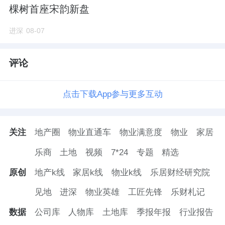
棵树首座宋韵新盘
进深
08-07
评论
点击下载App参与更多互动
关注
地产圈
物业直通车
物业满意度
物业
家居
乐商
土地
视频
7*24
专题
精选
原创
地产k线
家居k线
物业k线
乐居财经研究院
见地
进深
物业英雄
工匠先锋
乐财札记
数据
公司库
人物库
土地库
季报年报
行业报告