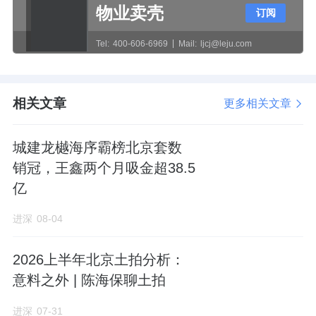
扰。中西双厨设计，超尺度岛台。
物业卖壳
订阅
Tel:
400-606-6969
Mail:
ljcj@leju.com
同时独创了“玉润健康家”全场景服务体系：
相关文章
更多相关文章
1个高定健康生活方式共同体+3位健康规划官
城建龙樾海序霸榜北京套数
+14境健康场景。
销冠，王鑫两个月吸金超38.5
亿
围绕“孩子成长、父母养老、中年慰藉”三大核
心需求，让服务场景与日常生活深度咬合。
进深
08-04
2026上半年北京土拍分析：
2025年9月5日，
城建发展
+住总+
北京建工
组成
意料之外 | 陈海保聊土拍
联合体，以29亿元底价摘得丰台岳各庄L01地
进深
07-31