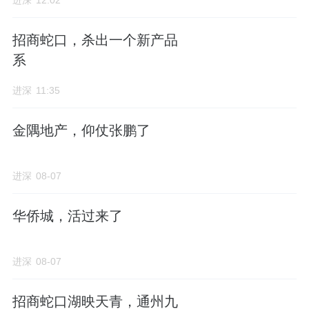
进深
12:02
招商蛇口，杀出一个新产品
系
进深
11:35
金隅地产，仰仗张鹏了
进深
08-07
华侨城，活过来了
进深
08-07
招商蛇口湖映天青，通州九