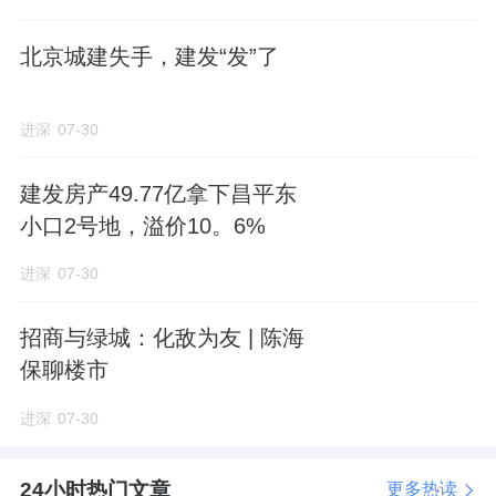
块，开发为嘉棠璟樾项目。
北京城建失手，建发“发”了
开发主体北京建兴丰汇置业有限公司9月23日
成立，注册资本29亿元。
进深
07-30
城建
发展控股48%，建工旗下北京建邦憬瑞房
建发房产49.77亿拿下昌平东
地产开发有限公司持股42%，住总旗下北京金
小口2号地，溢价10。6%
第房地产开发有限责任公司持股10%。
进深
07-30
尽管城建发展为控股方，但这个项目由北京建
工来操盘，主要原因是北京建工对当地市场熟
招商与绿城：化敌为友 | 陈海
悉。
保聊楼市
进深
07-30
嘉棠璟樾往西不到2公里，就是建工熙华台项
目，2023年入市，437套房源，基本清盘，网
24小时热门文章
更多热读