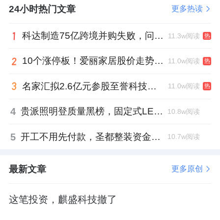
24小时热门文章
更多热读
科达制造75亿跨境并购失败，问题出在哪一关？
11.3w阅读
热
10个涨停板！爱丽家居股价走势有点狂
11.0w阅读
热
名家汇拟2.6亿元参股至誉科技，跨界布局工业级固态存储
11.0w阅读
热
4
贵派照明登质量黑榜，固定式LED灯具抽检不合格
10.8w阅读
5
开工不用先付款，圣都整装资金存管服务总额破50亿元
10.7w阅读
最新文章
更多原创
这笔投资，麒盛科技撤了