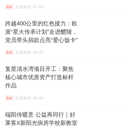
乐居财经
07-03
原创
跨越400公里的红色接力：欧
派“星火传承计划”走进醴陵，
党员带头捐款点亮“爱心饭卡”
乐居财经
06-30
原创
复星清水湾项目开工：聚焦
核心城市优质资产打造标杆
作品
乐居财经
06-30
原创
端阳传暖意 公益再同行｜好
莱客X新阳光病房学校新教室