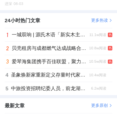
进深
08-03
24小时热门文章
更多热读
一城双响 | 源氏木语「新实木主义——黑标生活提案」发布会落地天津，黑标旗舰店盛大启幕
11.1w阅读
热
贝壳租房与成都燃气达成战略合作 打通安全巡检“最后一米”
10.8w阅读
热
爱琴海集团携手百佳联盟，聚力共拓存量商业新赛道
10.5w阅读
热
4
圣象焕新家重新定义存量时代家居升级逻辑，筑牢说换就换的底气！
10.4w阅读
5
中旅投资招聘纪委人员，前龙湖副总裁胡若翔掌舵
6.2w阅读
最新文章
更多原创