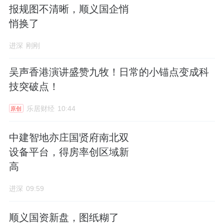
报规图不清晰，顺义国企悄
悄换了
进深
刚刚
吴声香港演讲盛赞九牧！日常的小锚点变成科
技突破点！
乐居财经
10:44
原创
中建智地亦庄国贤府南北双
设备平台，得房率创区域新
高
进深
09:59
顺义国资新盘，图纸糊了