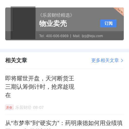
《乐居财经精选》
物业卖壳
订阅
Tel:
400-606-6969
Mail:
ljcj@leju.com
相关文章
更多相关文章
即将耀世开盘，天河断货王
三期认筹倒计时，抢席趁现
在
乐居财经
08-07
原创
从“市梦率”到“硬实力”：药明康德如何用业绩填