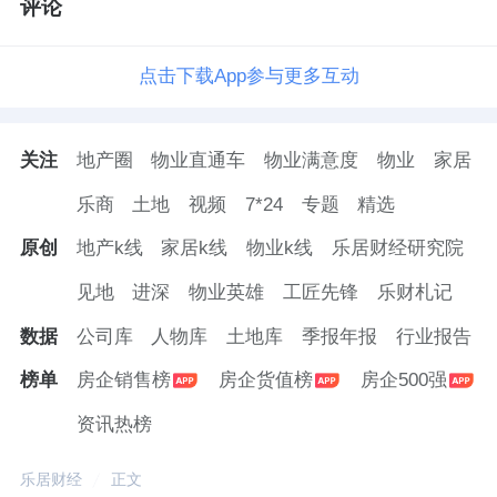
评论
点击下载App参与更多互动
关注
地产圈
物业直通车
物业满意度
物业
家居
乐商
土地
视频
7*24
专题
精选
原创
地产k线
家居k线
物业k线
乐居财经研究院
见地
进深
物业英雄
工匠先锋
乐财札记
数据
公司库
人物库
土地库
季报年报
行业报告
榜单
房企销售榜
房企货值榜
房企500强
资讯热榜
乐居财经
正文