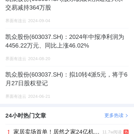
交易减持364万股
界面有连云
2024-09-04
凯众股份(603037.SH)：2024年中报净利润为
4456.22万元、同比上涨46.02%
界面有连云
2024-08-20
凯众股份(603037.SH)：拟10转4派5元，将于6
月27日股权登记
界面有连云
2024-06-21
24小时热门文章
更多热读
家居卖场首单！居然之家24亿机构间REITs获深交所无异议函
11.7w阅读
热