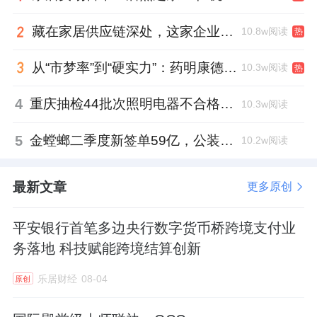
藏在家居供应链深处，这家企业正在悄悄转型
10.8w阅读
热
从“市梦率”到“硬实力”：药明康德如何用业绩填平2021年估值鸿沟？
10.3w阅读
热
4
重庆抽检44批次照明电器不合格，木林森全资子公司被点名
10.3w阅读
5
金螳螂二季度新签单59亿，公装业务贡献逾八成
10.2w阅读
最新文章
更多原创
平安银行首笔多边央行数字货币桥跨境支付业
务落地 科技赋能跨境结算创新
乐居财经
08-04
原创