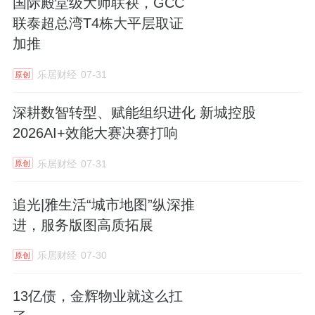
国际殿堂级大师联袂，GCC
联泰超总湾T4栋大平层取证
加推
乐居财经
07-31
原创
深耕数智转型、赋能组织进化 新城控股
2026AI+效能大赛决赛打响
乐居财经
07-31
原创
追光|雅生活“城市地图”纵深推
进，服务版图高质拓展
乐居财经
07-30
原创
13亿债，金辉物业就这么扛