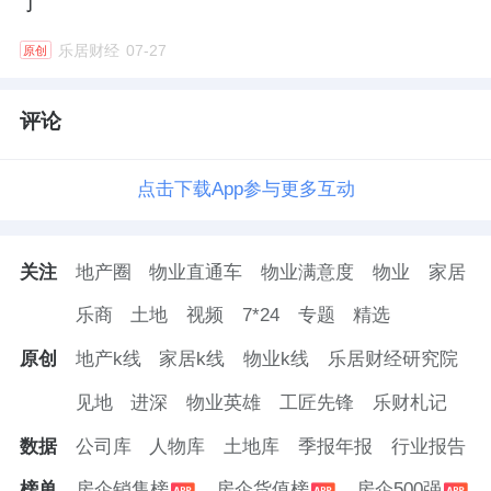
了
乐居财经
07-27
原创
评论
点击下载App参与更多互动
关注
地产圈
物业直通车
物业满意度
物业
家居
乐商
土地
视频
7*24
专题
精选
原创
地产k线
家居k线
物业k线
乐居财经研究院
见地
进深
物业英雄
工匠先锋
乐财札记
数据
公司库
人物库
土地库
季报年报
行业报告
榜单
房企销售榜
房企货值榜
房企500强