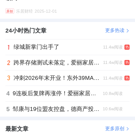
乐居财经
2025-12-01
原创
24小时热门文章
更多热读
绿城新掌门出手了
11.4w阅读
热
跨界存储测试未落定，爱丽家居复牌前自揭多重风险
11.4w阅读
热
冲刺2026年末开业！东外39MALL全球招商启幕，重构东直门商圈格局
11.4w阅读
热
4
9连板后复牌再涨停！爱丽家居市盈率318倍，跨界收购案尚未落地
10.8w阅读
5
邹康与19位盟友控盘，德商产投服务散户绝迹
10.6w阅读
最新文章
更多原创