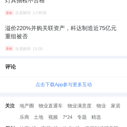
灯具抽检不合格
乐居财经
1小时前
原创
溢价220%并购关联资产，科达制造近75亿元
重组被否
乐居财经
13:00
原创
评论
点击下载App参与更多互动
关注
地产圈
物业直通车
物业满意度
物业
家居
乐商
土地
视频
7*24
专题
精选