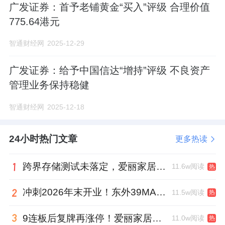
广发证券：首予老铺黄金“买入”评级 合理价值
775.64港元
智通财经网
2025-12-29
广发证券：给予中国信达“增持”评级 不良资产
管理业务保持稳健
智通财经网
2025-12-18
24小时热门文章
更多热读
跨界存储测试未落定，爱丽家居复牌前自揭多重风险
11.6w阅读
热
冲刺2026年末开业！东外39MALL全球招商启幕，重构东直门商圈格局
11.5w阅读
热
9连板后复牌再涨停！爱丽家居市盈率318倍，跨界收购案尚未落地
11.0w阅读
热