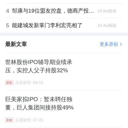
4
邹康与19位盟友控盘，德商产投服务散户绝迹
10.8w阅读
5
能建城发新掌门李利宏亮相了
10.4w阅读
最新文章
更多原创
世林股份IPO辅导期业绩承
压，实控人父子持股32%
乐居财经
08-02
原创
巨美家拟IPO：暂未聘任独
董，巨人集团间接持股49%
乐居财经
07-20
原创