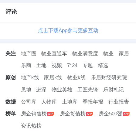
评论
点击下载App参与更多互动
关注
地产圈
物业直通车
物业满意度
物业
家居
乐商
土地
视频
7*24
专题
精选
原创
地产k线
家居k线
物业k线
乐居财经研究院
见地
进深
物业英雄
工匠先锋
乐财札记
数据
公司库
人物库
土地库
季报年报
行业报告
榜单
房企销售榜
房企货值榜
房企500强
资讯热榜