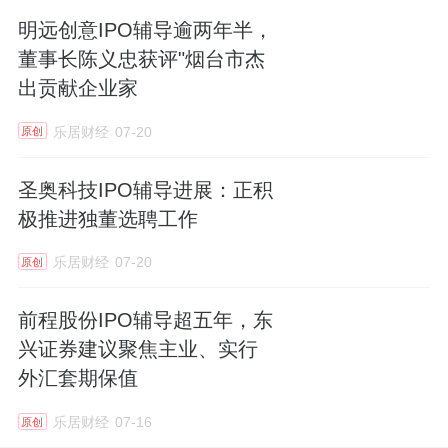
明远创意IPO辅导逾两年半，
董事长陈义忠获评"烟台市杰
出贡献企业家
乐居财经
07-20
原创
圣奥科技IPO辅导进展：正积
极推进独董选聘工作
乐居财经
07-20
原创
前程股份IPO辅导超五年，东
兴证券建议聚焦主业、实行
外汇套期保值
乐居财经
07-16
原创