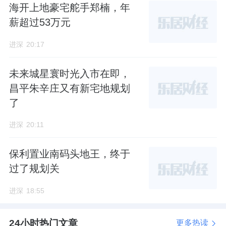
海开上地豪宅舵手郑楠，年
全、噪音、粉尘污染等问题突出。
薪超过53万元
2
）通勤上，最靠近项目的
15
号线要到
2028
年
进深
20:17
开通，距离已开通地铁
5
号线荔湾站约
1.5km
，
步行距离较长。
未来城星寰时光入市在即，
昌平朱辛庄又有新宅地规划
3
）作为安居房，政策要求购房者十年内不得上
了
市交易，购房者短期不得流通，需做好长期持
进深
20:11
有的准备。
保利置业南码头地王，终于
4
）另外在产品上，山樾湾容积率达
6.3
，部分
过了规划关
楼栋采用
3
梯
8
户、
5
梯
12
户乃至
6
梯
14
户的设
计；
进深
18:55
1:0.85
的车位比，低于市场普遍水平，高密度
24小时热门文章
更多热读