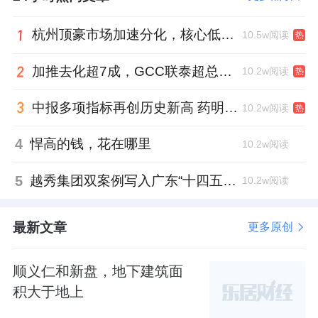
规划对居住舒适度产生明显影响。
杭州顶豪市场加速分化，核心低密资产迎来价值兑现
10.5w阅读
热
特别是深圳近两年新国标、新规产品频出的背
景下，普通新房市场容积率大大下降；
加推去化超7成，GCC联泰超总湾再次引爆深圳顶豪市场认购热潮
10.2w阅读
热
舒适度、使用率更高，而价格经历一段时间调
中报多项指标再创历史新高 药明康德将高质量发展成果“分发”到位
10.2w阅读
热
整也有所下调。购房者的选择更多了。
4
悍高的钱，花在哪里
10.2w阅读
这些方面都对山樾湾的去化，产生很大程度影
5
越秀集团双案例写入广东“十四五”公共文化答卷，复合文化空间助力青年发展型城市建设
10.2w阅读
响。
对于项目的不足，有网友的评论很直接：
最新文章
更多原创
“主要是单身只能买个
70
平小房子，十年不能交
顺义仁和新盘，地下建筑面
易，爸妈住哪，未来家庭成
员增加睡客厅吗？
积大于地上
而且那梯户比和密度，早上出门晚上回家，都