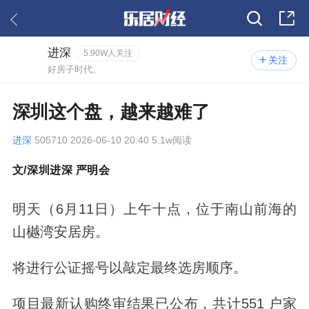
进深
5.90W人关注
关注
好房子时代。
深圳这个盘，越来越难了
进深
505710 2026-06-10 20:40 5.1w阅读
文
/
深圳进深 严明会
明天（
6
月
11
日）上午十点，位于南山前海的
山樾湾
安居房。
将进行公证摇号以敲定最终选房顺序。
项目最新认购终审结果已公布，共计
551
户家