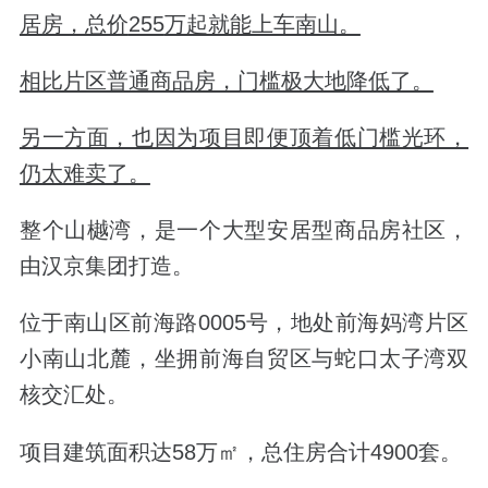
居房，总价
255
万起就能上车南山。
相比片区普通商品房，门槛极大地降低了。
另一方面，也因为项目即便顶着低门槛光环，
仍太难卖了。
整个山樾湾，是一个大型安居型商品房社区，
由汉京集团打造。
位于南山区前海路
0005
号，地处前海妈湾片区
小南山北麓，坐拥前海自贸区与蛇口太子湾双
核交汇处。
项目建筑面积达
58
万㎡，总住房合计
4900
套。