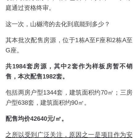
庭通过资格终审。
这一次，山樾湾的去化到底能到多少？
其本批次配售房源，位于
1
栋
A
至
F
座和
2
栋
A
至
G
座。
共
1984
套房源，其中
2
套作为样板房暂不销
售，本次配售
1982
套。
包括两房户型
1344
套，建筑面积约
70
㎡
；
三房
户型
638
套，建筑面积约
90
㎡。
配售均价
42640
元
/
㎡。
之所以受到广泛关注，原因之一是项目作为安