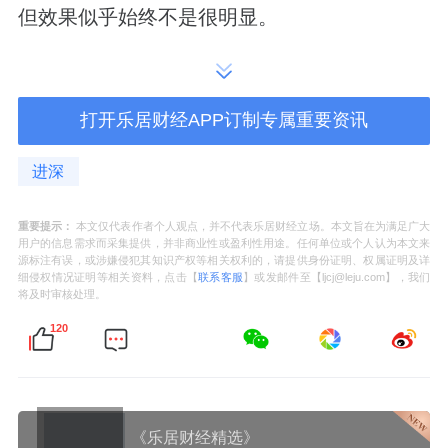
但效果似乎始终不是很明显。
其实，作为安居型商品房，山樾湾有着诸多优
势的。包括：
打开乐居财经APP订制专属重要资讯
1
）首先在区位上，山樾湾位于南山前海，与蛇
进深
口太子湾一山之隔，与前海妈湾一路即达，拥
有优质的城市配套和山海资源；
重要提示：
本文仅代表作者个人观点，并不代表乐居财经立场。本文旨在为满足广大
用户的信息需求而采集提供，并非商业性或盈利性用途。任何单位或个人认为本文来
源标注有误，或涉嫌侵犯其知识产权等相关权利的，请提供身份证明、权属证明及详
汇聚地铁
5
号线、
15
号线（在建）等多条轨道
细侵权情况证明等相关资料，点击【
联系客服
】或发邮件至【ljcj@leju.com】，我们
将及时审核处理。
交通，可快速接驳南山科技园、宝安中心、福
120
田
CBD
。
2
）价格上，约
4.26
万
/
㎡的均价，仅为周边商
品房价格的
40%-50%
。周边前海住宅新盘价格
《乐居财经精选》