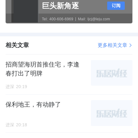
达
9-10
万
/
㎡，价差优势显著。
巨头新角逐
订阅
前面也说了，低门槛上车南山前海，这也是山
Tel:
400-606-6969
Mail:
ljcj@leju.com
樾湾最受到关注的点。
3
）教育上，小区配套南山机关幼儿园及前海创
相关文章
更多相关文章
新教育集团九年一贯制山樾湾学校，教育资源
招商望海玥首推住宅，李逢
较为优质。
春打出了明牌
只不过，缺点也不少：
进深
20:19
1
）山樾湾虽然位于南山前海，但处于兴海大道
保利地王，有动静了
西侧，远离前海核心成熟地带。
周边物流园密集，有高架桥、码头，货柜车来
进深
20:18
往频繁，且整个片区处于大规模建设期，安