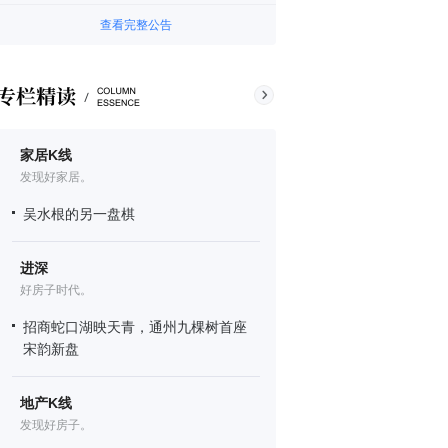
查看完整公告
家居K线
发现好家居。
吴水根的另一盘棋
进深
好房子时代。
招商蛇口湖映天青，通州九棵树首座
宋韵新盘
地产K线
发现好房子。