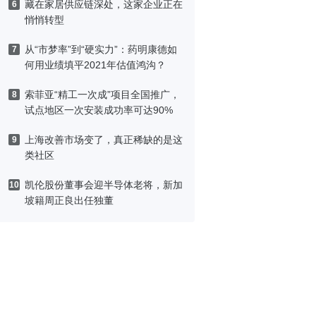
藏在家居供应链深处，这家企业正在
6
悄悄转型
从“市梦率”到“硬实力”：药明康德如
7
何用业绩填平2021年估值鸿沟？
索菲亚“精工一次成”项目全国推广，
8
试点地区一次安装成功率可达90%
上海改善市场变了，真正稀缺的是这
9
类社区
凯伦股份董事会迎半导体老将，新加
10
坡籍周正良出任独董