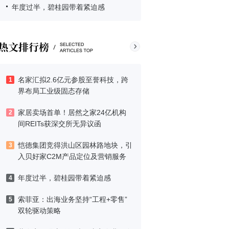
年度过半，碧桂园带着紧迫感
名家汇拟2.6亿元参股至誉科技，跨
1
界布局工业级固态存储
家居卖场首单！居然之家24亿机构
2
间REITs获深交所无异议函
恺德集团竞得洪山区园林路地块，引
3
入贝好家C2M产品定位及营销服务
年度过半，碧桂园带着紧迫感
4
索菲亚：出海业务坚持“工程+零售”
5
双轮驱动策略