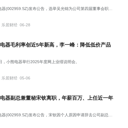
器(002959.SZ)发布公告，选举吴光锦为公司第四届董事会职工
董事，吴光锦将与公司股东会选举产生的四名董事共同组成公司第
董事会。
乐居财经
06-28
电器毛利率创近5年新高，李一峰：降低低价产品
6日，小熊电器举行2025年度网上业绩说明会。
乐居财经
05-06
电器副总兼董秘宋钦离职，年薪百万、上任近一年
器(002959.SZ)发布公告，宋钦因个人原因申请辞去公司副总经
董事会秘书职务，原定任期至第三届董事会届满日止，辞职后将不