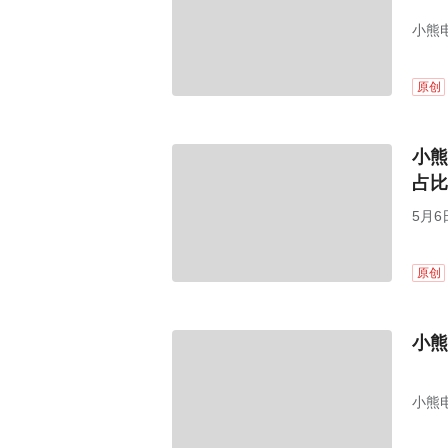
小熊电
代表
四届
原创
小熊
占比
5月
原创
小熊
小熊电
理、