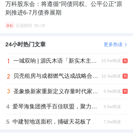
万科股东会：将遵循“同债同权、公平公正”原
则推进6-7月债券展期
乐居财经
05-29
原创
24小时热门文章
更多热读
一城双响 | 源氏木语「新实木主义——黑标生活提案」发布会落地天津，黑标旗舰店盛大启幕
10.5w阅读
热
贝壳租房与成都燃气达成战略合作 打通安全巡检“最后一米”
10.3w阅读
热
圣象焕新家重新定义存量时代家居升级逻辑，筑牢说换就换的底气！
9.9w阅读
热
4
爱琴海集团携手百佳联盟，聚力共拓存量商业新赛道
9.9w阅读
5
中建智地送面积，捅破天花板了
7.0w阅读