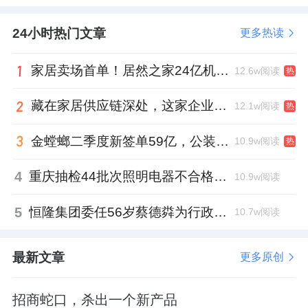
24小时热门文章
更多热读
家居卖场首单！居然之家24亿机构间REITs获深交所无异议函
12.6w阅读
热
藏在家居供应链深处，这家企业正在悄悄转型
12.1w阅读
热
金螳螂二季度新签单59亿，公装业务贡献逾八成
10.9w阅读
热
4
重庆抽检44批次照明电器不合格，木林森全资子公司被点名
10.9w阅读
5
恒隆集团委任56岁蔡德粦为行政总裁、年薪2052万港元，曾任星巴克中国CEO
10.7w阅读
最新文章
更多原创
招商蛇口，杀出一个新产品