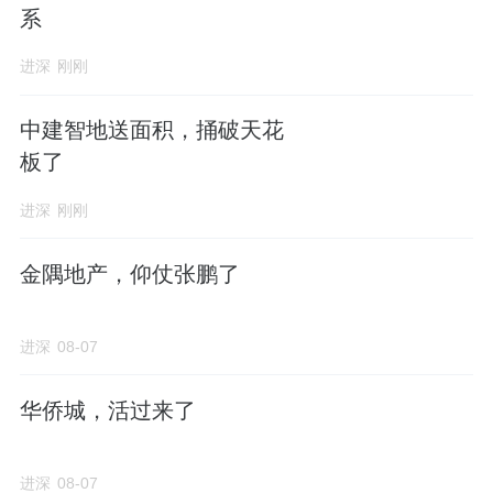
系
进深
刚刚
中建智地送面积，捅破天花
板了
进深
刚刚
金隅地产，仰仗张鹏了
进深
08-07
华侨城，活过来了
进深
08-07