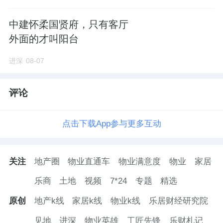
中建怀柔国贤府，只有客厅
外面的才叫阳台
进深
08-07
评论
点击下载App参与更多互动
关注
地产圈
物业直通车
物业满意度
物业
家居
乐商
土地
视频
7*24
专题
精选
原创
地产k线
家居k线
物业k线
乐居财经研究院
见地
进深
物业英雄
工匠先锋
乐财札记