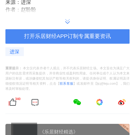
来源：进深
作者：赵盼盼
打开乐居财经APP订制专属重要资讯
进深
重要提示：
本文仅代表作者个人观点，并不代表乐居财经立场。本文旨在为满足广大
用户的信息需求而采集提供，并非商业性或盈利性用途。任何单位或个人认为本文来
源标注有误，或涉嫌侵犯其知识产权等相关权利的，请提供身份证明、权属证明及详
细侵权情况证明等相关资料，点击【
联系客服
】或发邮件至【ljcj@leju.com】，我们
将及时审核处理。
340
《乐居财经精选》