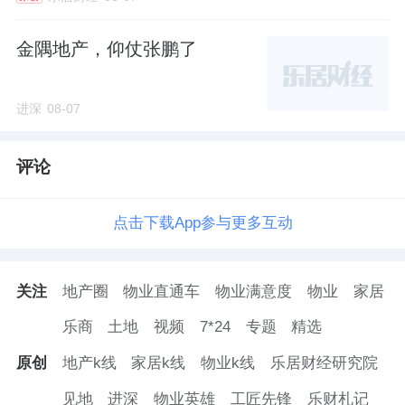
金隅地产，仰仗张鹏了
进深
08-07
评论
点击下载App参与更多互动
关注
地产圈
物业直通车
物业满意度
物业
家居
乐商
土地
视频
7*24
专题
精选
原创
地产k线
家居k线
物业k线
乐居财经研究院
见地
进深
物业英雄
工匠先锋
乐财札记