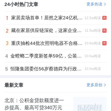
24小时热门文章
更多热读
家居卖场首单！居然之家24亿机构间REITs获深交所无异议函
12.2w阅读
热
藏在家居供应链深处，这家企业正在悄悄转型
11.5w阅读
热
重庆抽检44批次照明电器不合格，木林森全资子公司被点名
10.6w阅读
热
4
金螳螂二季度新签单59亿，公装业务贡献逾八成
10.6w阅读
5
恒隆集团委任56岁蔡德粦为行政总裁、年薪2052万港元，曾任星巴克中国CEO
10.5w阅读
最新文章
更多原创
北京：公积金贷款额度进一
步提高、最高可贷340万元