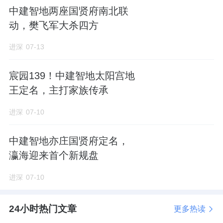
中建智地两座国贤府南北联
楼栋排布
动，樊飞军大杀四方
10栋均为正南正北朝向，面宽资源较好，能有
进深
07-13
不错的采光和通透性。
宸园139！中建智地太阳宫地
1-7#三行排列，8-10#沿西侧红线点状布局。
王定名，主打家族传承
进深
07-10
四周楼栋都紧贴用地红线，最大可能留足楼间
距和园林空间。
中建智地亦庄国贤府定名，
瀛海迎来首个新规盘
正门在小区东南侧，做了飞檐翘角的中式大
门，向内连接一栋配套楼。
进深
07-10
因为社区体量有限，并没有设置下沉庭院。
24小时热门文章
更多热读