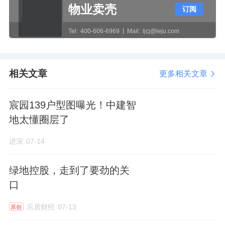
物业卖壳
订阅
述承诺内容、规划许可证、消防审核文件、面
积测绘报告等关键信息长期公示，接受购房人
Tel:
400-606-6969
Mail:
ljcj@leju.com
及社会各界监督。
相关文章
更多相关文章
具体技术指标没有变化，总建面约6.94万㎡，
宸园139户型图曝光！中建智
其中地上建面约4.47万㎡，容积率1.4。
地太懂圈层了
规划10栋6-11F洋房，共366户，层高3米+。
进深
07-14
面积段105-220㎡，主力建面105/135户型，
绿地控股，走到了要劲的关
140㎡以上大户型占比也有将近四成。
口
这款远郊大平层，售价上预计也能在怀柔有所
乐居财经
07-13
原创
突破。