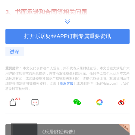
3、书面承诺和合同等相关问题
建设单位承诺，在本项目开发及销售过程中，
打开乐居财经APP订制专属重要资讯
严格遵守国家及地方相关法律法规，绝不采取
任何违规操作，具体包括但不限于：
进深
不通过设计变更等方式变相偷面积
、不发布虚
重要提示：
本文仅代表作者个人观点，并不代表乐居财经立场。本文旨在为满足广大
假或引人误解的宣传信息、不诱导购房人进行
用户的信息需求而采集提供，并非商业性或盈利性用途。任何单位或个人认为本文来
源标注有误，或涉嫌侵犯其知识产权等相关权利的，请提供身份证明、权属证明及详
违章搭建空间。
细侵权情况证明等相关资料，点击【
联系客服
】或发邮件至【ljcj@leju.com】，我们
将及时审核处理。
配套点位：明确约定物业管理用房、社区服
271
务、垃圾收集等公共配套设施的具置及交付标
准。
《乐居财经精选》
在项目销售案场内设置合规建设公示墙，将上