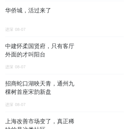
楼；
华侨城，活过来了
央景楼王栋5#，东侧单元为顶配建面220㎡，
进深
08-07
共20套；西侧两个单元建面约165㎡，共40
套。
中建怀柔国贤府，只有客厅
外面的才叫阳台
拿地回溯
进深
08-07
怀柔新城6001地块成交于4月28日，中建智地
以7.56亿元总价竞得，楼面价约1.69万元/㎡，
招商蛇口湖映天青，通州九
溢价率2.44%。
棵树首座宋韵新盘
地块位于怀柔区龙山街道，距离怀柔区政府约1
进深
08-07
公里。
上海改善市场变了，真正稀
西侧临近怀柔水库，东侧临近怀柔城市森林公