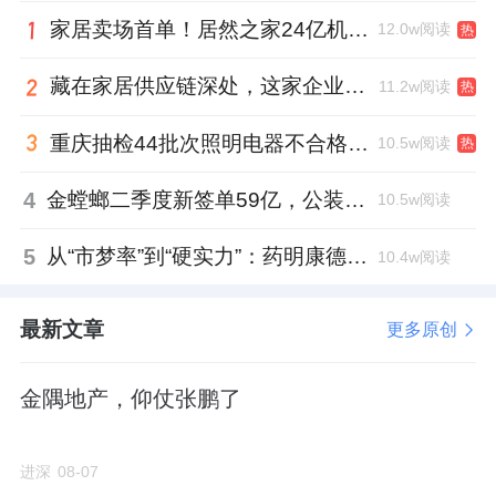
只有2#住宅楼做了首层架空层，估计是做邻里
家居卖场首单！居然之家24亿机构间REITs获深交所无异议函
12.0w阅读
热
共享空间。
藏在家居供应链深处，这家企业正在悄悄转型
11.2w阅读
热
国贤府的园林一贯是纯中式风格，多水系和山
石，所以5#南北两侧有大面积的集中绿地。
重庆抽检44批次照明电器不合格，木林森全资子公司被点名
10.5w阅读
热
4
金螳螂二季度新签单59亿，公装业务贡献逾八成
10.5w阅读
户型预测
5
从“市梦率”到“硬实力”：药明康德如何用业绩填平2021年估值鸿沟？
10.4w阅读
主力建面105㎡，位于南排两栋11F洋房，共
132套；
最新文章
更多原创
次主力建面约135㎡，位于1#、2#楼，7#西单
金隅地产，仰仗张鹏了
元，9#、10#楼，合计106套；
进深
08-07
145㎡户型共68套，位于北排4#楼和西侧的8#