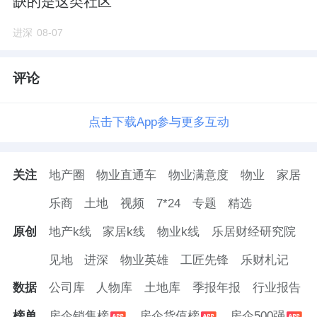
缺的是这类社区
园，主打低密生态。周边教育、医疗、商业等
进深
08-07
生活配套在怀柔都属于顶配。
评论
根据实施方案规划，6001地块周边还配建有公
园和广场用地，合计0.8公顷；另有公共服务配
点击下载App参与更多互动
套0.38公顷，待深入研究后再批复具体规划指
标。
关注
地产圈
物业直通车
物业满意度
物业
家居
今年2月13日，6001地块拆除工作已经正式启
乐商
土地
视频
7*24
专题
精选
动。
原创
地产k线
家居k线
物业k线
乐居财经研究院
地块往北500米左右，就是建工嘉棠澐玺，规
见地
进深
物业英雄
工匠先锋
乐财札记
划7栋6F-10F洋房，共224户，主力建面80-140
数据
公司库
人物库
土地库
季报年报
行业报告
㎡，产权得房率76%-84%区间。
榜单
房企销售榜
房企货值榜
房企500强