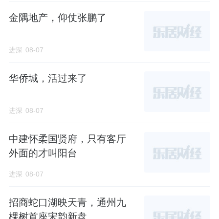
楼；
金隅地产，仰仗张鹏了
央景楼王栋5#，东侧单元为顶配建面220㎡，
进深
08-07
共20套；西侧两个单元建面约165㎡，共40
套。
华侨城，活过来了
拿地回溯
进深
08-07
怀柔新城6001地块成交于4月28日，中建智地
以7.56亿元总价竞得，楼面价约1.69万元/㎡，
中建怀柔国贤府，只有客厅
溢价率2.44%。
外面的才叫阳台
进深
08-07
地块位于怀柔区龙山街道，距离怀柔区政府约1
公里。
招商蛇口湖映天青，通州九
棵树首座宋韵新盘
西侧临近怀柔水库，东侧临近怀柔城市森林公