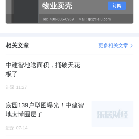
物业卖壳
订阅
述承诺内容、规划许可证、消防审核文件、面
积测绘报告等关键信息长期公示，接受购房人
Tel:
400-606-6969
Mail:
ljcj@leju.com
及社会各界监督。
相关文章
更多相关文章
具体技术指标没有变化，总建面约6.94万㎡，
中建智地送面积，捅破天花
其中地上建面约4.47万㎡，容积率1.4。
板了
规划10栋6-11F洋房，共366户，层高3米+。
进深
11:27
面积段105-220㎡，主力建面105/135户型，
宸园139户型图曝光！中建智
140㎡以上大户型占比也有将近四成。
地太懂圈层了
这款远郊大平层，售价上预计也能在怀柔有所
进深
07-14
突破。