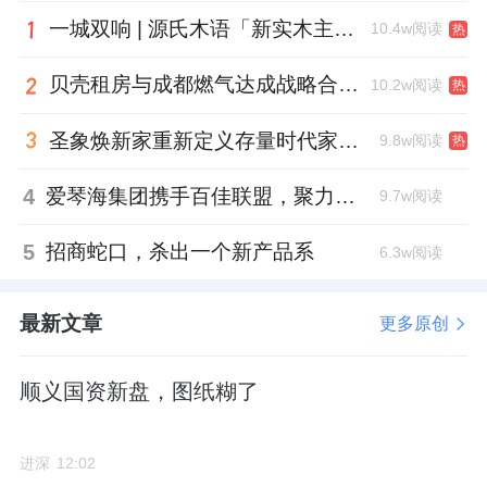
只有2#住宅楼做了首层架空层，估计是做邻里
一城双响 | 源氏木语「新实木主义——黑标生活提案」发布会落地天津，黑标旗舰店盛大启幕
10.4w阅读
热
共享空间。
贝壳租房与成都燃气达成战略合作 打通安全巡检“最后一米”
10.2w阅读
热
国贤府的园林一贯是纯中式风格，多水系和山
石，所以5#南北两侧有大面积的集中绿地。
圣象焕新家重新定义存量时代家居升级逻辑，筑牢说换就换的底气！
9.8w阅读
热
4
爱琴海集团携手百佳联盟，聚力共拓存量商业新赛道
9.7w阅读
户型预测
5
招商蛇口，杀出一个新产品系
6.3w阅读
主力建面105㎡，位于南排两栋11F洋房，共
132套；
最新文章
更多原创
次主力建面约135㎡，位于1#、2#楼，7#西单
顺义国资新盘，图纸糊了
元，9#、10#楼，合计106套；
进深
12:02
145㎡户型共68套，位于北排4#楼和西侧的8#