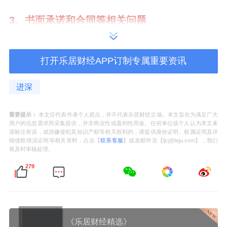
3、书面承诺和合同等相关问题
建设单位承诺，在本项目开发及销售过程中，
打开乐居财经APP订制专属重要资讯
严格遵守国家及地方相关法律法规，绝不采取
任何违规操作，具体包括但不限于：
进深
不通过设计变更等方式变相偷面积
、不发布虚
重要提示：
本文仅代表作者个人观点，并不代表乐居财经立场。本文旨在为满足广大
假或引人误解的宣传信息、不诱导购房人进行
用户的信息需求而采集提供，并非商业性或盈利性用途。任何单位或个人认为本文来
源标注有误，或涉嫌侵犯其知识产权等相关权利的，请提供身份证明、权属证明及详
违章搭建空间。
细侵权情况证明等相关资料，点击【
联系客服
】或发邮件至【ljcj@leju.com】，我们
将及时审核处理。
配套点位：明确约定物业管理用房、社区服
279
务、垃圾收集等公共配套设施的具置及交付标
准。
《乐居财经精选》
在项目销售案场内设置合规建设公示墙，将上