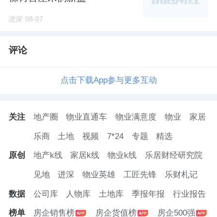
园，主打低密生态。周边教育、医疗、商业等
进深
08-07
生活配套在怀柔都属于顶配。
评论
根据实施方案规划，6001地块周边还配建有公
园和广场用地，合计0.8公顷；另有公共服务配
点击下载App参与更多互动
套0.38公顷，待深入研究后再批复具体规划指
标。
关注
地产圈
物业直通车
物业满意度
物业
家居
今年2月13日，6001地块拆除工作已经正式启
乐商
土地
视频
7*24
专题
精选
动。
原创
地产k线
家居k线
物业k线
乐居财经研究院
地块往北500米左右，就是建工嘉棠澐玺，规
见地
进深
物业英雄
工匠先锋
乐财札记
划7栋6F-10F洋房，共224户，主力建面80-140
数据
公司库
人物库
土地库
季报年报
行业报告
㎡，产权得房率76%-84%区间。
榜单
房企销售榜
房企货值榜
房企500强