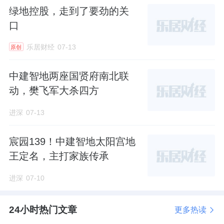
绿地控股，走到了要劲的关
楼栋排布
口
10栋均为正南正北朝向，面宽资源较好，能有
乐居财经
07-13
原创
不错的采光和通透性。
中建智地两座国贤府南北联
1-7#三行排列，8-10#沿西侧红线点状布局。
动，樊飞军大杀四方
进深
07-13
四周楼栋都紧贴用地红线，最大可能留足楼间
距和园林空间。
宸园139！中建智地太阳宫地
王定名，主打家族传承
正门在小区东南侧，做了飞檐翘角的中式大
门，向内连接一栋配套楼。
进深
07-10
因为社区体量有限，并没有设置下沉庭院。
24小时热门文章
更多热读