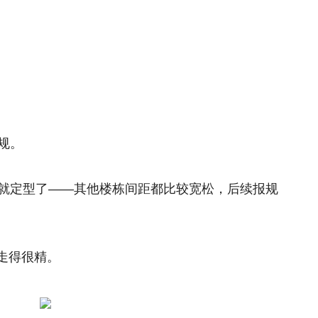
规。
案就定型了——其他楼栋间距都比较宽松，后续报规
走得很精。