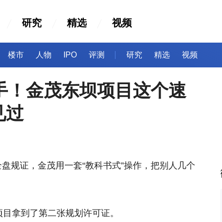
研究
精选
视频
楼市
人物
IPO
评测
研究
精选
视频
手！金茂东坝项目这个速
见过
盘规证，金茂用一套“教科书式”操作，把别人几个
项目拿到了第二张规划许可证。