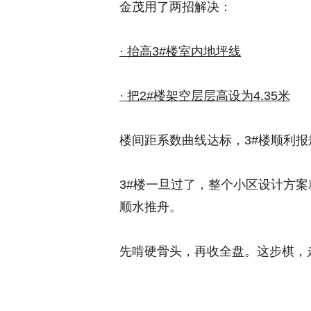
金茂用了两招解决：
· 抬高3#楼室内地坪线
· 把2#楼架空层层高设为4.35米
楼间距系数曲线达标，3#楼顺利报
3#楼一旦过了，整个小区设计方
顺水推舟。
先啃硬骨头，再收全盘。这步棋，