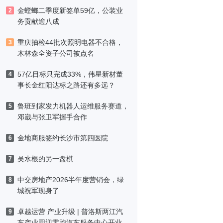
金螳螂二季度新签单59亿，公装业
2
务贡献逾八成
重庆抽检44批次照明电器不合格，
3
木林森全资子公司被点名
57亿目标只完成33%，伟星新材董
4
事长金红阳达标之路还有多远？
鲁班到家发力机器人运维服务赛道，
5
邓崴与张卫军握手合作
金地商服签约长沙市第四医院
6
吴水根的另一盘棋
7
中交房地产2026半年度营销会，绿
8
城祝军现身了
卓越运营 产业升级 | 普洛斯两江汽
9
车产业园迎零跑汽车服务中心开业