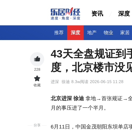
资讯
深度
推荐
深度
地产
物业
家居
43天全盘规证到
度，北京楼市没
228
进深
徐迪
8.3w阅读
2026-06-15 11:28
收藏
北京进深 徐迪
拿地→首张规证→全
月的事压进了一个半月。
分享
6月11日，中国金茂朝阳东坝单店