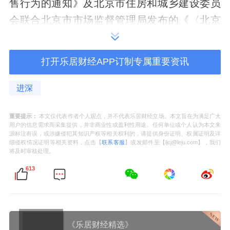
售行为的通知》及北京市住房和城乡建设委员
会联合北京市市场监督管理局发布的《〈北京
市商品房预售合同（示范文本）〉和〈北京市
商品房现房买卖合同（示范文本）〉的通
打开乐居财经APP订制专属重要资讯
知》，
对可能存在的不利因素明确告知购房
人，并由购房人进行书面确认
。
进深
分局意见：上述问题不属于我分局职责，建议
重要提示：
本文仅代表作者个人观点，并不代表乐居财经立场。本文旨在为满足广大
用户的信息需求而采集提供，并非商业性或盈利性用途。任何单位或个人认为本文来
以相关部门意见为准。
源标注有误，或涉嫌侵犯其知识产权等相关权利的，请提供身份证明、权属证明及详
细侵权情况证明等相关资料，点击【
联系客服
】或发邮件至【ljcj@leju.com】，我们
将及时审核处理。
5.关于本项目售楼处公示栏及样板间设置的意
613
见
建设单位意见：我司将依据北京市住房和城乡
建设委员会《关于进一步规范新建商品住房销
《乐居财经精选》