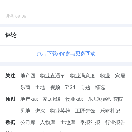
这个距离，尽管设置了大面积
绿地
作为缓冲，
但仍然会面临一定的噪音影响。
进深
08-06
另外
北排这3栋小高层，属于典型的声屏障，楼
评论
栋东西间距6.2米-6.7米，相当于做了一道隔音
墙
。
点击下载App参与更多互动
不过声音是有绕射能力的，北排楼高不到55
米，与南排的楼间距在65米以上，能否真正庇
关注
地产圈
物业直通车
物业满意度
物业
家居
护到小区内部的房源还不好说。
乐商
土地
视频
7*24
专题
精选
整体来看布局还是挺聪明的，
既消化了不利因
原创
地产k线
家居k线
物业k线
乐居财经研究院
素，又保护了主力房源
。
见地
进深
物业英雄
工匠先锋
乐财札记
后期产品的抗噪处理非常重要，毕竟北边除了
数据
公司库
人物库
土地库
季报年报
行业报告