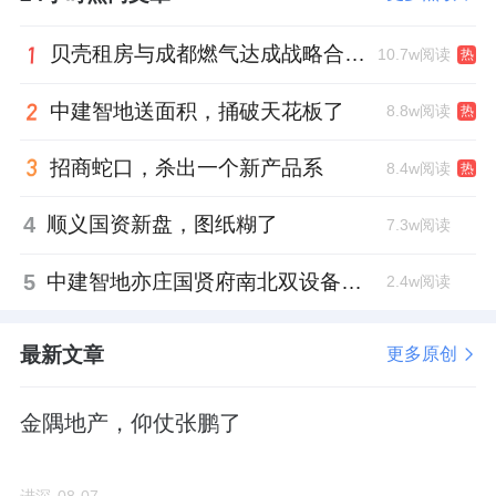
施。
贝壳租房与成都燃气达成战略合作 打通安全巡检“最后一米”
10.7w阅读
热
拿地当天，项目案名就已亮相：龙樾璟序。
中建智地送面积，捅破天花板了
8.8w阅读
热
3天后公示总平图，6月12日拿规证。
招商蛇口，杀出一个新产品系
8.4w阅读
热
与昌平东小口正在热销的龙樾海序算是同期入
4
顺义国资新盘，图纸糊了
7.3w阅读
市的兄弟盘。
5
中建智地亦庄国贤府南北双设备平台，得房率创区域新高
2.4w阅读
项目开发主体北京
城建
璟樾置业有限公司成立
于5月18日，注册资本5000万元。
最新文章
更多原创
城建发展副总经理杨振鹏任项目公司法人和董
金隅地产，仰仗张鹏了
事，宋本有担任项目总经理。
楼栋排布