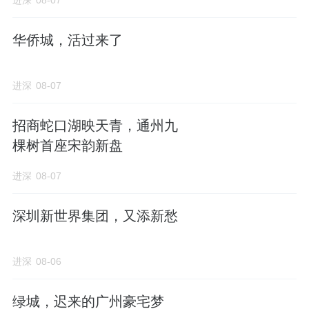
进深
08-07
拿地3天后，北京城建龍樾璟序总平图公示。
华侨城，活过来了
规划
17栋住宅楼，总计约630户房源
。
进深
08-07
北高南低，在行列基础上，边角位置点状排
招商蛇口湖映天青，通州九
布，最大可能利用每一寸计容面积。
棵树首座宋韵新盘
5栋18F小高层，
其余位于北排1-3#，中间11#
进深
08-07
和12#。
深圳新世界集团，又添新愁
其余12栋均为8-11F洋房。
地块北侧为京九铁路线，北侧房源距离铁路边
进深
08-06
界线大约65米。
绿城，迟来的广州豪宅梦