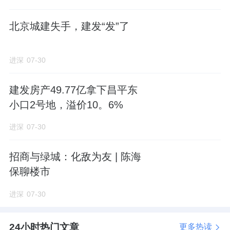
监督监管工作。
北京城建失手，建发“发”了
附：项目建设工程设计方案总平面图（6.22版
本）
进深
07-30
建发房产49.77亿拿下昌平东
小口2号地，溢价10。6%
龙樾璟序所在石景山黄庄村地块成交于5月28
日，
由
城建发展
（600266.SH）旗下
北京城建
进深
07-30
兴通置业有限公司以底价22亿元摘得。
招商与绿城：化敌为友 | 陈海
项目包含2幅子地块，其中1622-002地块为居
保聊楼市
住用地，占地3.15公顷，总建面10.5万㎡，地
进深
07-30
上建面约6.77万㎡，容积率2.15。
24小时热门文章
更多热读
包括6.59万㎡的住宅，以及0.17万㎡配套设