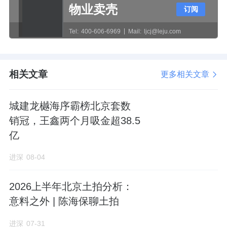
售行为的通知》相关要求，
规范设置公示栏、
物业卖壳
订阅
交付样板间及工艺样板区
，并将宣传推广材料
Tel:
400-606-6969
Mail:
ljcj@leju.com
留存备查。
分局意见：上述问题不属于我分局职责，建议
相关文章
更多相关文章
以相关部门意见为准。
城建龙樾海序霸榜北京套数
5.关于建立本项目建设全流程监督机制的意见
销冠，王鑫两个月吸金超38.5
亿
建设单位意见：我司将严格按照相关规范开展
设计，全程落实施工安全责任，依法做好各项
进深
08-04
手续办理，坚决杜绝违法行为产生。
2026上半年北京土拍分析：
分局意见：建立全流程监督机制不属于我分局
意料之外 | 陈海保聊土拍
职责。我分局将同步会同相关部门按职责做好
进深
07-31