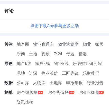
评论
点击下载App参与更多互动
关注
地产圈
物业直通车
物业满意度
物业
家居
乐商
土地
视频
7*24
专题
精选
原创
地产k线
家居k线
物业k线
乐居财经研究院
见地
进深
物业英雄
工匠先锋
乐财札记
数据
公司库
人物库
土地库
季报年报
行业报告
榜单
房企销售榜
房企货值榜
房企500强
资讯热榜