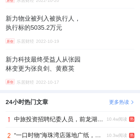
乐居财经
2022-10-20
原创
新力物业被列入被执行人，
执行标的5035.2万元
乐居财经
2022-10-19
原创
新力科技最终受益人从张园
林变更为张良剑、黄蔡英
乐居财经
2022-10-17
原创
24小时热门文章
更多热读
中旅投资招聘纪委人员，前龙湖副总裁胡若翔掌舵
10.4w阅读
热
“一口时物”海珠湾店落地广纸，越秀地产以“新鲜现制”商业新场景打造社区高品质生活
10.3w阅读
热