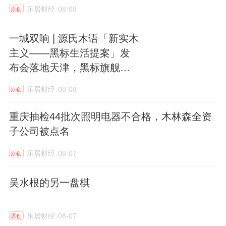
乐居财经
08-08
原创
一城双响 | 源氏木语「新实木
主义——黑标生活提案」发
布会落地天津，黑标旗舰店
盛大启幕
乐居财经
08-08
原创
重庆抽检44批次照明电器不合格，木林森全资
子公司被点名
乐居财经
08-07
原创
吴水根的另一盘棋
乐居财经
08-07
原创