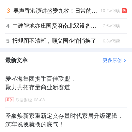
吴声香港演讲盛赞九牧！日常的小锚点变成科技突破点！
10.2w阅读
热
4
中建智地亦庄国贤府南北双设备平台，得房率创区域新高
7.6w阅读
5
报规图不清晰，顺义国企悄悄换了
6.3w阅读
最新文章
更多原创
爱琴海集团携手百佳联盟，
聚力共拓存量商业新赛道
乐居财经
08-08
原创
圣象焕新家重新定义存量时代家居升级逻辑，
筑牢说换就换的底气！