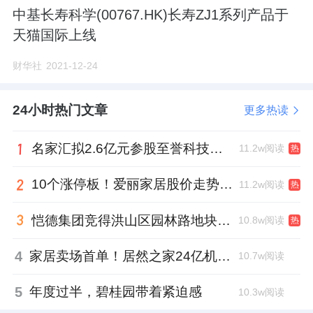
中基长寿科学(00767.HK)长寿ZJ1系列产品于
天猫国际上线
财华社
2021-12-24
24小时热门文章
更多热读
名家汇拟2.6亿元参股至誉科技，跨界布局工业级固态存储
11.2w阅读
热
10个涨停板！爱丽家居股价走势有点狂
11.2w阅读
热
恺德集团竞得洪山区园林路地块，引入贝好家C2M产品定位及营销服务
10.8w阅读
热
4
家居卖场首单！居然之家24亿机构间REITs获深交所无异议函
10.7w阅读
5
年度过半，碧桂园带着紧迫感
10.3w阅读