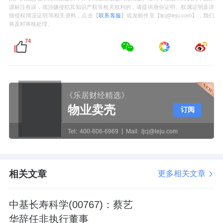
源标注有误，或涉嫌侵犯其知识产权等相关权利的，请提供身份证明、权属证明及详
细侵权情况证明等相关资料，点击【
联系客服
】或发邮件至【ljcj@leju.com】，我们
将及时审核处理。
74
《乐居财经精选》
物业卖壳
订阅
Tel:
400-606-6969
Mail:
ljcj@leju.com
相关文章
更多相关文章
中基长寿科学(00767)：蔡艺
华辞任非执行董事