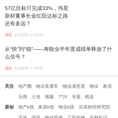
57亿目标只完成33%，伟星
新材董事长金红阳达标之路
还有多远？
乐居财经
1小时前
原创
从“快”到“稳”——寿险业半年度成绩单释放了什
么信号？
乐居财经
1小时前
原创
关注
地产圈
物业直通车
物业满意度
物业
家居
乐商
土地
视频
7*24
专题
精选
原创
地产k线
家居k线
物业k线
乐居财经研究院
见地
进深
物业英雄
工匠先锋
乐财札记