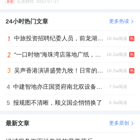
乐居财经
2022-07-27
原创
24小时热门文章
更多热读
中旅投资招聘纪委人员，前龙湖副总裁胡若翔掌舵
10.4w阅读
热
“一口时物”海珠湾店落地广纸，越秀地产以“新鲜现制”商业新场景打造社区高品质生活
10.2w阅读
热
吴声香港演讲盛赞九牧！日常的小锚点变成科技突破点！
10.2w阅读
热
4
中建智地亦庄国贤府南北双设备平台，得房率创区域新高
7.5w阅读
5
报规图不清晰，顺义国企悄悄换了
6.3w阅读
最新文章
更多原创