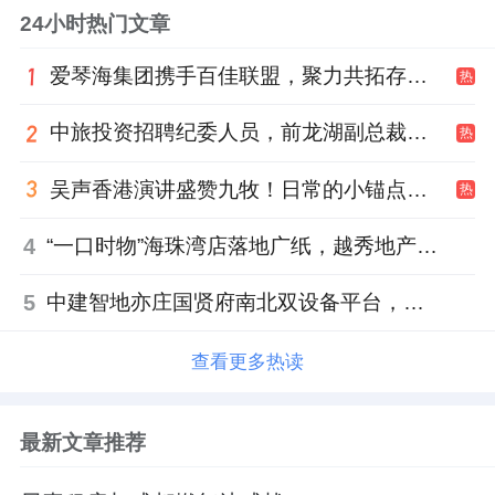
24小时热门文章
爱琴海集团携手百佳联盟，聚力共拓存量商业新赛道
热
中旅投资招聘纪委人员，前龙湖副总裁胡若翔掌舵
热
吴声香港演讲盛赞九牧！日常的小锚点变成科技突破点！
热
4
“一口时物”海珠湾店落地广纸，越秀地产以“新鲜现制”商业新场景打造社区高品质生活
5
中建智地亦庄国贤府南北双设备平台，得房率创区域新高
查看更多热读
最新文章推荐