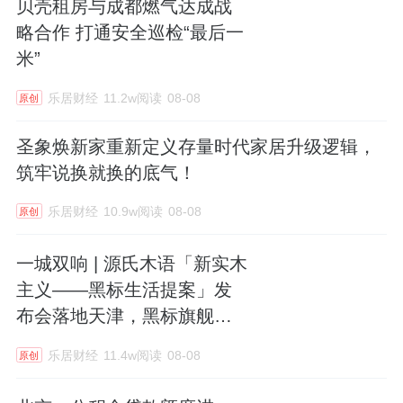
贝壳租房与成都燃气达成战
略合作 打通安全巡检“最后一
米”
乐居财经
11.2w阅读
08-08
原创
圣象焕新家重新定义存量时代家居升级逻辑，
筑牢说换就换的底气！
乐居财经
10.9w阅读
08-08
原创
一城双响 | 源氏木语「新实木
主义——黑标生活提案」发
布会落地天津，黑标旗舰店
盛大启幕
乐居财经
11.4w阅读
08-08
原创