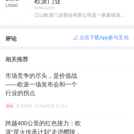
欧派门业
SH603208
江山欧派门业股份有限公司是一家集研发、生产、销售、服务于一体的专业制门企业(2017年2月10日上交所主板A股上市,证券简称:江山欧派,证券代码:603208)。公司位于“中国木门之都”——中国江山。欧派以“全球木门制造专家”为己任,自创立以来,专注于木门,专心于创新,成立了“木门研发中心”和“产学研基地”,十余年匠心打造木门、铝门、防火门、钢木门等优质产品。公司依靠管理创新和技术革新,已取得大量的专利,推动企业科技进步。公司自有浙江江山、河南兰考、重庆等多个大型制造基地,拥有先进的智能制造设备、检验仪器和标准化大型厂房。欧派以“打造世界一流制门企业,争创中国木门第一品牌”为目标,在内敛的坚持与开放的变革中不断追求卓越。公司全渠道立体建立布局全国的营销网络及服务体系,与万科、保利等著名房地产企业建立了战略合作伙伴关系。公司拥有自营进出口权,产品出口欧、美、非等国家和地区,为全球消费者提供优质的产品与服务。欧派以“专家理念”贯穿企业的生产与经营,强化管理,注重品质,通过了ISO9001国际质量管理体系认证、ISO14001环境管理体系认证、ISO45001职业健康安全管理体系认证、CMS测量管理认证、CTC中国建材产品质量认证、CTC中国建材产品健康认证,取得了CNAS国家实验室认可,为客户提供更优质、安全、超值的消费保障。欧派勇于承担社会责任,获得社会各界广泛认可,荣获国家高新技术企业、国家绿色工厂、国家知识产权优势企业、国家林业重点龙头企业、国家林业标准化示范企业、中国质量诚信企业、中国木门协会副会长单位、省科学技术进步奖、省级企业研究院、省隐形冠军、省“三名企业”、省标准创新型企业、省出口名牌、省博士后工作站、省上云标杆企业、省成长性最快百强企业等荣誉。幸福家·欧派门!欧派是欧派人共同的大家庭,家因责任而美满,因分享而圆满;每个欧派人都要做各自领域的专家,欧派是由无数小专家组成的大专家。欧派人用自己的智慧与汗水,为他人也为自己打造一个幸福空间。欧派是个大家庭,国家和社会是更大的家庭,欧派将为家的幸福、家的美满而继续努力奋斗!
点击下载App参与互动
评论
相关推荐
市场竞争的尽头，是价值战
——欧派一场发布会和一个
行业的拐点
乐居财经
10.8w阅读
07-14
原创
跨越400公里的红色接力：欧
派“星火传承计划”走进醴陵，