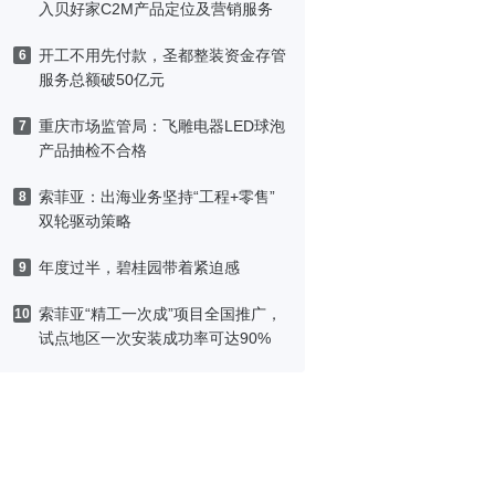
入贝好家C2M产品定位及营销服务
开工不用先付款，圣都整装资金存管
6
服务总额破50亿元
重庆市场监管局：飞雕电器LED球泡
7
产品抽检不合格
索菲亚：出海业务坚持“工程+零售”
8
双轮驱动策略
年度过半，碧桂园带着紧迫感
9
索菲亚“精工一次成”项目全国推广，
10
试点地区一次安装成功率可达90%