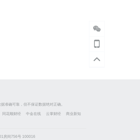
数据准确可靠，但不保证数据绝对正确。
同花顺财经
中金在线
云掌财经
商业新知
房间756号 100016