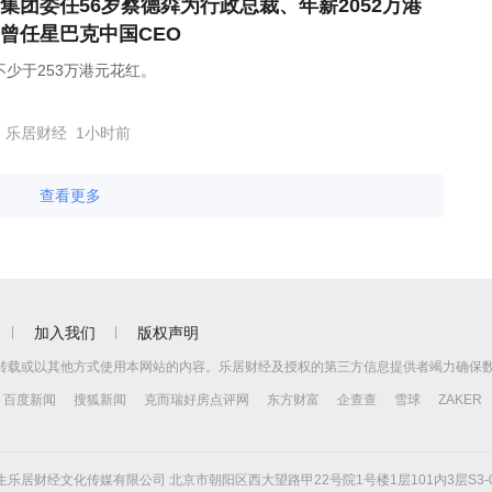
集团委任56岁蔡德粦为行政总裁、年薪2052万港
曾任星巴克中国CEO
不少于253万港元花红。
乐居财经
1小时前
查看更多
加入我们
版权声明
转载或以其他方式使用本网站的内容。乐居财经及授权的第三方信息提供者竭力确保
百度新闻
搜狐新闻
克而瑞好房点评网
东方财富
企查查
雪球
ZAKER
京怡生乐居财经文化传媒有限公司 北京市朝阳区西大望路甲22号院1号楼1层101内3层S3-01