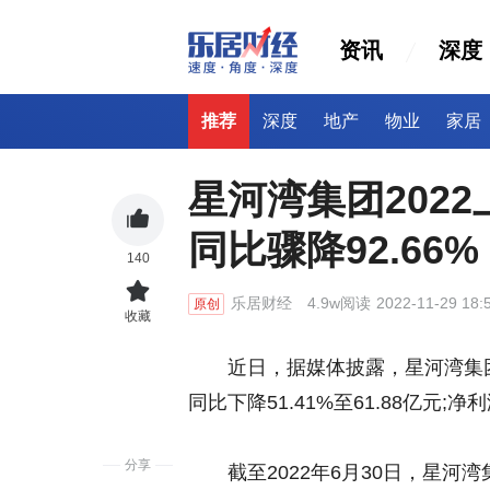
资讯
深度
推荐
深度
地产
物业
家居
星河湾集团2022
同比骤降92.66%
140
乐居财经
4.9w阅读
2022-11-29 18:
原创
收藏
近日，据媒体披露，星河湾集团20
同比下降51.41%至61.88亿元;净
分享
截至2022年6月30日，星河湾集