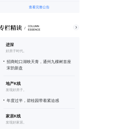
查看完整公告
进深
好房子时代。
招商蛇口湖映天青，通州九棵树首座
宋韵新盘
地产K线
发现好房子。
年度过半，碧桂园带着紧迫感
家居K线
发现好家居。