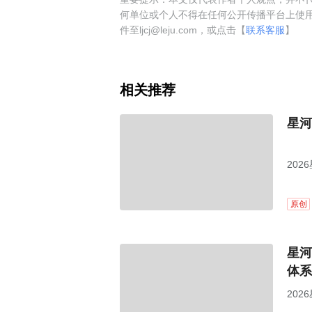
何单位或个人不得在任何公开传播平台上使
件至ljcj@leju.com，或点击【
联系客服
】
相关推荐
星河
20
原创
星河
体系
20