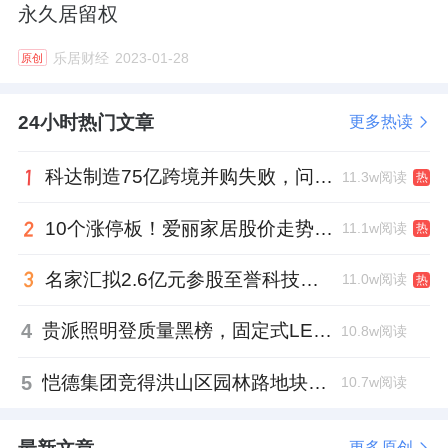
永久居留权
乐居财经
2023-01-28
原创
24小时热门文章
更多热读
科达制造75亿跨境并购失败，问题出在哪一关？
11.3w阅读
热
10个涨停板！爱丽家居股价走势有点狂
11.1w阅读
热
名家汇拟2.6亿元参股至誉科技，跨界布局工业级固态存储
11.0w阅读
热
4
贵派照明登质量黑榜，固定式LED灯具抽检不合格
10.8w阅读
5
恺德集团竞得洪山区园林路地块，引入贝好家C2M产品定位及营销服务
10.7w阅读
更多原创