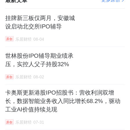
最新文章
挂牌新三板仅两月，安徽城
设启动北交所IPO辅导
乐居财经
08-04
原创
世林股份IPO辅导期业绩承
压，实控人父子持股32%
乐居财经
08-02
原创
卡奥斯更新港股IPO招股书：营收利润双增
长，数据智能业务收入同比增长68.2%，驱动
工业AI价值持续兑现
乐居财经
07-31
原创