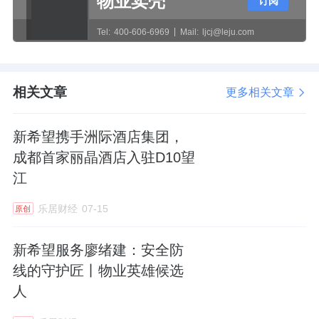
物业卖壳
人团队在企业内部创立的“管理特区”。2013年9
订阅
月，王德根接任陈育新成为华西希望集团总
Tel:
400-606-6969
Mail:
ljcj@leju.com
裁。
2008年，重庆德康（曾用名“重庆特驱”）成
相关文章
更多相关文章
立，由四川特驱和胡伟分别出资85%、15%成
立。2011年9月王德根、陈育新、王德辉等人
新希望携手洲际酒店集团，
联手从四川特驱手中收购重庆特驱85%的股
成都首家丽晶酒店入驻D10望
江
权，其中王德根以1040万元拿下42%的股权，
陈育新以700万元收购35%的股权；此外，唐
乐居财经
07-15
原创
健源以124万元的代价拿下胡伟手中5%的股
份。
新希望服务廖绪建：安全防
线的守护匠丨物业英雄候选
2014年，王德根、陈育新、胡伟等股东，以重
人
庆德康股权及3000万元现金出资成立四川德康