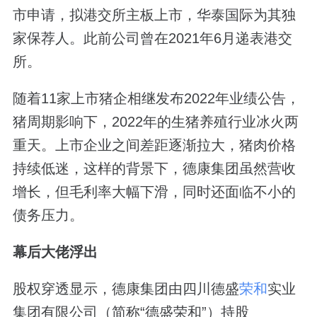
市申请，拟港交所主板上市，华泰国际为其独
家保荐人。此前公司曾在2021年6月递表港交
所。
随着11家上市猪企相继发布2022年业绩公告，
猪周期影响下，2022年的生猪养殖行业冰火两
重天。上市企业之间差距逐渐拉大，猪肉价格
持续低迷，这样的背景下，德康集团虽然营收
增长，但毛利率大幅下滑，同时还面临不小的
债务压力。
幕后大佬浮出
股权穿透显示，德康集团由四川德盛
荣和
实业
集团有限公司（简称“德盛荣和”）持股