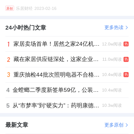
乐居财经
2023-02-16
原创
24小时热门文章
更多热读
家居卖场首单！居然之家24亿机构间REITs获深交所无异议函
12.0w阅读
热
藏在家居供应链深处，这家企业正在悄悄转型
11.0w阅读
热
重庆抽检44批次照明电器不合格，木林森全资子公司被点名
10.4w阅读
热
4
金螳螂二季度新签单59亿，公装业务贡献逾八成
10.4w阅读
5
从“市梦率”到“硬实力”：药明康德如何用业绩填平2021年估值鸿沟？
10.3w阅读
最新文章
更多原创