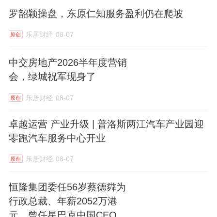
罗韶颖操盘，东原仁知服务盈利仍在爬坡
乐居财经
08-07
原创
中交房地产2026半年度营销
会，绿城祝军现身了
乐居财经
08-07
原创
卓越运营 产业升级 | 普洛斯两江汽车产业园迎
零跑汽车服务中心开业
乐居财经
08-07
原创
恒隆集团委任56岁蔡德粦为
行政总裁、年薪2052万港
元，曾任星巴克中国CEO