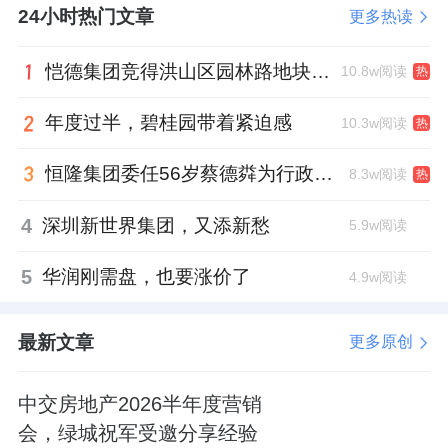
24小时热门文章
更多热读
恺德集团竞得洪山区园林路地块，引入贝好家C2M产品定位及营销服务
10.8w阅读
热
年度过半，碧桂园带着紧迫感
10.3w阅读
热
恒隆集团委任56岁蔡德粦为行政总裁、年薪2052万港元，曾任星巴克中国CEO
8.3w阅读
热
4
深圳新世界集团，又添新愁
5.9w阅读
5
华润刚需盘，也要涨价了
4.9w阅读
最新文章
更多原创
中交房地产2026半年度营销
会，绿城祝军受邀分享经验