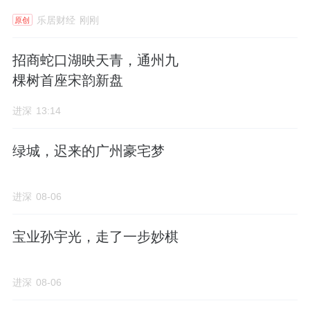
乐居财经
刚刚
原创
招商蛇口湖映天青，通州九
棵树首座宋韵新盘
进深
13:14
绿城，迟来的广州豪宅梦
进深
08-06
宝业孙宇光，走了一步妙棋
进深
08-06