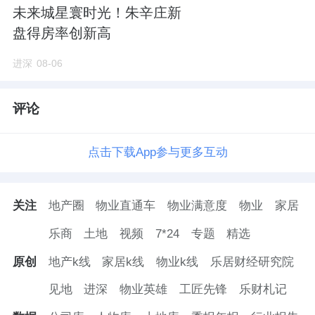
未来城星寰时光！朱辛庄新
盘得房率创新高
进深
08-06
评论
点击下载App参与更多互动
关注
地产圈
物业直通车
物业满意度
物业
家居
乐商
土地
视频
7*24
专题
精选
原创
地产k线
家居k线
物业k线
乐居财经研究院
见地
进深
物业英雄
工匠先锋
乐财札记