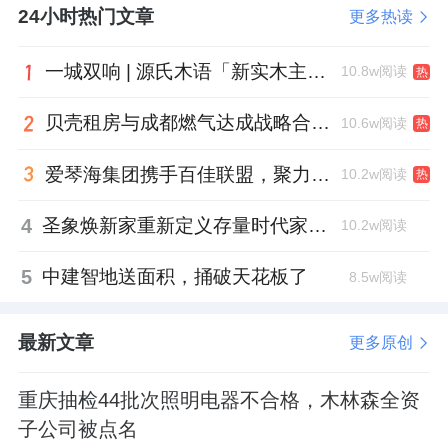
24小时热门文章
更多热读
一城双响 | 源氏木语「新实木主义——黑标生活提案」发布会落地天津，黑标旗舰店盛大启幕
10.8w阅读
热
贝壳租房与成都燃气达成战略合作 打通安全巡检“最后一米”
10.6w阅读
热
爱琴海集团携手百佳联盟，聚力共拓存量商业新赛道
10.2w阅读
热
4
圣象焕新家重新定义存量时代家居升级逻辑，筑牢说换就换的底气！
10.2w阅读
5
中建智地送面积，捅破天花板了
8.5w阅读
最新文章
更多原创
重庆抽检44批次照明电器不合格，木林森全资
子公司被点名