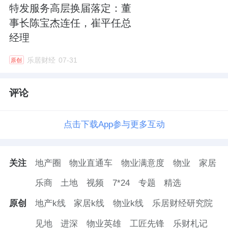
特发服务高层换届落定：董
事长陈宝杰连任，崔平任总
经理
乐居财经
07-31
原创
评论
点击下载App参与更多互动
关注
地产圈
物业直通车
物业满意度
物业
家居
乐商
土地
视频
7*24
专题
精选
原创
地产k线
家居k线
物业k线
乐居财经研究院
见地
进深
物业英雄
工匠先锋
乐财札记