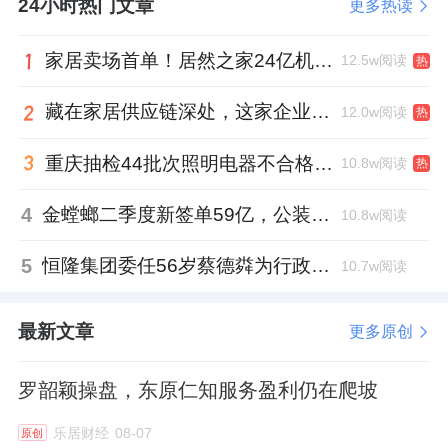
24小时热门文章
更多热读
家居卖场首单！居然之家24亿机构间REITs获深交所无异议函
12.5w阅读
热
藏在家居供应链深处，这家企业正在悄悄转型
12.0w阅读
热
重庆抽检44批次照明电器不合格，木林森全资子公司被点名
10.8w阅读
热
4
金螳螂二季度新签单59亿，公装业务贡献逾八成
10.8w阅读
5
恒隆集团委任56岁蔡德粦为行政总裁、年薪2052万港元，曾任星巴克中国CEO
10.7w阅读
最新文章
更多原创
罗韶颖操盘，东原仁知服务盈利仍在爬坡
乐居财经
08-07
原创