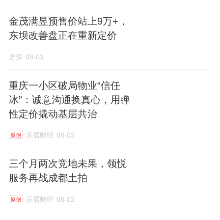
金茂满昱预售价站上9万+，
东坝改善盘正在重新定价
进深
08-03
重庆一小区破局物业“信任
冰”：诚意沟通换真心，用弹
性定价撬动基层共治
乐居财经
08-03
原创
三个月两次竞地未果，领悦
服务再战成都土拍
乐居财经
08-02
原创