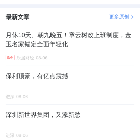
最新文章
更多原创
月休10天、朝九晚五！章云树改上班制度，金
玉名家锚定全面年轻化
乐居财经
08-06
原创
保利顶豪，有亿点震撼
进深
08-06
深圳新世界集团，又添新愁
进深
08-06