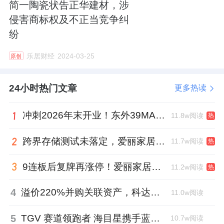
简一陶瓷状告正华建材，涉
侵害商标权及不正当竞争纠
纷
乐居财经
2024-03-25
原创
24小时热门文章
更多热读
冲刺2026年末开业！东外39MALL全球招商启幕，重构东直门商圈格局
11.8w阅读
热
跨界存储测试未落定，爱丽家居复牌前自揭多重风险
11.7w阅读
热
9连板后复牌再涨停！爱丽家居市盈率318倍，跨界收购案尚未落地
11.2w阅读
热
4
溢价220%并购关联资产，科达制造近75亿元重组被否
11.0w阅读
5
TGV 赛道领跑者 海目星携手蓝思科技掘金先进封装
10.7w阅读