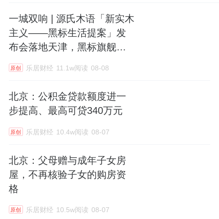
一城双响 | 源氏木语「新实木
主义——黑标生活提案」发
布会落地天津，黑标旗舰店
盛大启幕
乐居财经
11.1w阅读
08-08
原创
北京：公积金贷款额度进一
步提高、最高可贷340万元
乐居财经
10.4w阅读
08-07
原创
北京：父母赠与成年子女房
屋，不再核验子女的购房资
格
乐居财经
10.5w阅读
08-07
原创