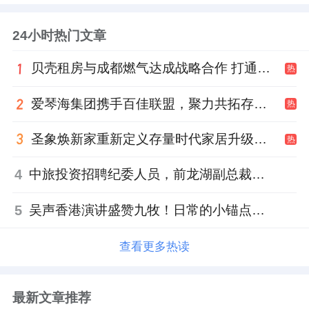
24小时热门文章
贝壳租房与成都燃气达成战略合作 打通安全巡检“最后一米”
热
爱琴海集团携手百佳联盟，聚力共拓存量商业新赛道
热
圣象焕新家重新定义存量时代家居升级逻辑，筑牢说换就换的底气！
热
4
中旅投资招聘纪委人员，前龙湖副总裁胡若翔掌舵
5
吴声香港演讲盛赞九牧！日常的小锚点变成科技突破点！
查看更多热读
最新文章推荐