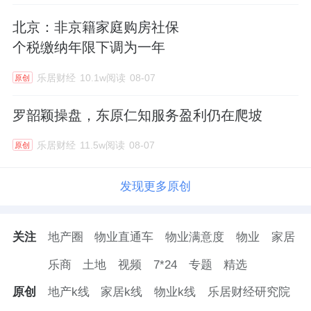
北京：非京籍家庭购房社保
个税缴纳年限下调为一年
乐居财经
10.1w阅读
08-07
原创
罗韶颖操盘，东原仁知服务盈利仍在爬坡
乐居财经
11.5w阅读
08-07
原创
发现更多原创
关注
地产圈
物业直通车
物业满意度
物业
家居
乐商
土地
视频
7*24
专题
精选
原创
地产k线
家居k线
物业k线
乐居财经研究院