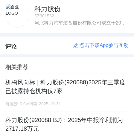
科力股份
SZ301552
河北科力汽车装备股份有限公司成立于2013年8月,是一家专注于从事汽车玻璃总成组件产品研发、生产和销售的高新技术企业,是工信部认定的专精特新“小巨人”企业。公司自成立以来,以汽车玻璃安装定位组件为主要切入点,逐步拓展汽车玻璃功能性组件,形成了以风挡玻璃安装组件、侧窗玻璃升降组件和角窗玻璃总成组件为主要产品的业务布局。公司秉承“做汽车行业值得信赖的零部件供应商”的经营理念,坚定围绕汽车玻璃总成组件产品的研发与生产,专注于服务汽车玻璃客户,依托在技术研发、制造工艺和质量管理等方面的优势,成功进入四大汽车玻璃生产商——福耀、艾杰旭、板硝子、圣戈班的全球供应链体系。
点击下载App参与互动
评论
相关推荐
机构风向标 | 科力股份(920088)2025年三季度
已披露持仓机构仅7家
有连云
6.0w阅读
2025-10-31
科力股份(920088.BJ)：2025年中报净利润为
2717.18万元