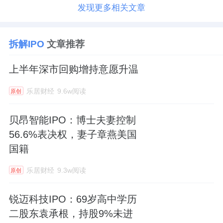
发现更多相关文章
拆解IPO
文章推荐
上半年深市回购增持意愿升温
乐居财经
9.6w阅读
原创
贝昂智能IPO：博士夫妻控制
56.6%表决权，妻子章燕美国
国籍
乐居财经
9.3w阅读
原创
锐迈科技IPO：69岁高中学历
二股东袁承根，持股9%未进