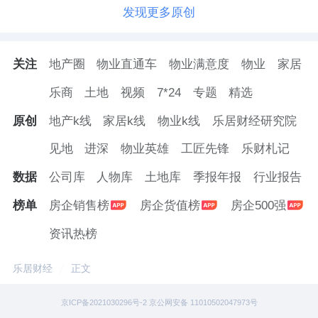
发现更多原创
关注
地产圈
物业直通车
物业满意度
物业
家居
乐商
土地
视频
7*24
专题
精选
原创
地产k线
家居k线
物业k线
乐居财经研究院
见地
进深
物业英雄
工匠先锋
乐财札记
数据
公司库
人物库
土地库
季报年报
行业报告
榜单
房企销售榜
房企货值榜
房企500强
资讯热榜
乐居财经
正文
京ICP备2021030296号-2 京公网安备 11010502047973号