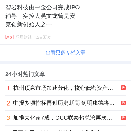
智岩科技由中金公司完成IPO
辅导，实控人吴文龙曾是安
克创新创始人之一
乐居财经
4.2w阅读
原创
查看更多专栏文章
24小时热门文章
杭州顶豪市场加速分化，核心低密资产迎来价值兑现
热
中报多项指标再创历史新高 药明康德将高质量发展成果“分发”到位
热
加推去化超7成，GCC联泰超总湾再次引爆深圳顶豪市场认购热潮
热