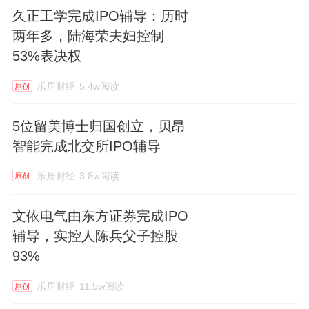
久正工学完成IPO辅导：历时
两年多，陆海荣夫妇控制
53%表决权
乐居财经
5.4w阅读
原创
5位留美博士归国创立，贝昂
智能完成北交所IPO辅导
乐居财经
3.8w阅读
原创
文依电气由东方证券完成IPO
辅导，实控人陈兵父子控股
93%
乐居财经
11.5w阅读
原创