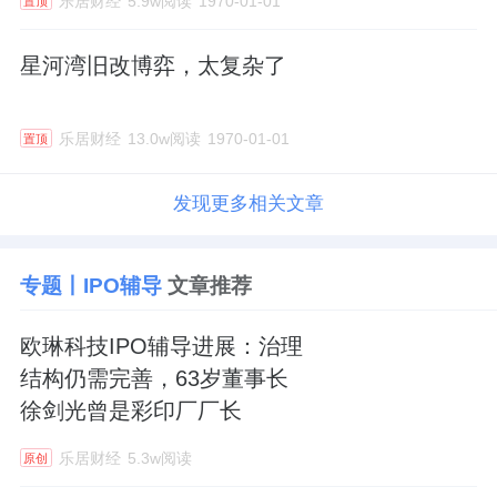
乐居财经
5.9w阅读
1970-01-01
置顶
星河湾旧改博弈，太复杂了
乐居财经
13.0w阅读
1970-01-01
置顶
发现更多相关文章
专题丨IPO辅导
文章推荐
欧琳科技IPO辅导进展：治理
结构仍需完善，63岁董事长
徐剑光曾是彩印厂厂长
乐居财经
5.3w阅读
原创