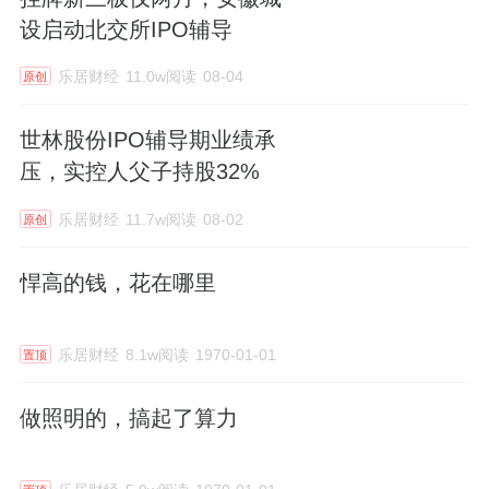
设启动北交所IPO辅导
乐居财经
11.0w阅读
08-04
原创
世林股份IPO辅导期业绩承
压，实控人父子持股32%
乐居财经
11.7w阅读
08-02
原创
悍高的钱，花在哪里
乐居财经
8.1w阅读
1970-01-01
置顶
做照明的，搞起了算力