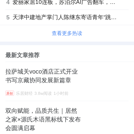
4
爱丽家居10连板，苏泊尔AI广告翻车，居然之家首单REITs获批丨家居周记
5
天津中建地产掌门人陈继东寄语青年“跳出舒适区”，曾任银行信贷经理
查看更多热读
最新文章推荐
拉萨城关voco酒店正式开业
书写京藏协同发展新篇章
乐居财经
3.8w阅读
1小时前
原创
双向赋能，品质共生｜居然
之家×源氏木语黑标线下发布
会圆满启幕