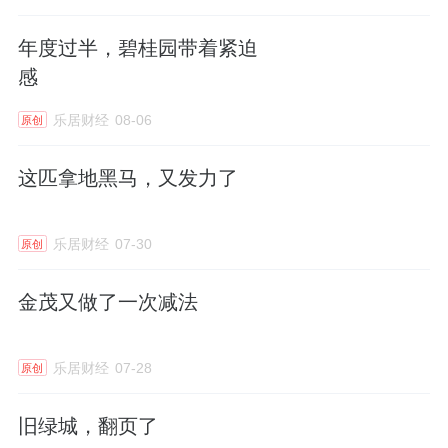
香港皓年持股61.5%、38.5%，该公司现主要
业务为租赁经营北京市朝阳区联宝公寓项目。
年度过半，碧桂园带着紧迫
出售联宝公司61.5%股权后，首开股份可实现
感
所得税前利润约3.5亿元。
乐居财经
08-06
原创
值得注意的是，北京联宝已经多次被摆上货
这匹拿地黑马，又发力了
架。早在2022年8月，首开股份董事会议就通
过议案，拟挂牌转让北京联宝全部股权。去年
乐居财经
07-30
原创
12月，北京联宝二上货架。2023年9月28日，
公司征集到意向受让方一名，但首开股份并未
金茂又做了一次减法
公布具体信息。
乐居财经
07-28
原创
首开股份指出，北京市朝阳区联宝公寓项目自
持经营多年，租金收入涨幅不大。若公司继续
旧绿城，翻页了
持有经营，带来的利润和净现金流有限，未来