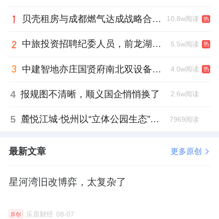
加速资产出售
贝壳租房与成都燃气达成战略合作 打通安全巡检“最后一米”
10.8w阅读
热
拿地减缓之外，连续挂牌出售资产是首开股份
中旅投资招聘纪委人员，前龙湖副总裁胡若翔掌舵
5.5w阅读
热
近段时间带给外界最显著的标签。
中建智地亦庄国贤府南北双设备平台，得房率创区域新高
4.0w阅读
热
就在10月10日，据北京产权交易所，北京首开
4
报规图不清晰，顺义国企悄悄换了
2.6w阅读
瑞泰商业管理有限公司100%股权及相关债权挂
牌转让。据该公司2023年08月31日财务报表，
5
麓悦江城·悦州以“立体公园生态”重塑居住绿意，克而瑞好房点评网“园林绿化”维度表现亮眼
7969阅读
营业收入2853.99万元，营业利润951.01万
元，资产总计13.7144亿元，负债总计13.3594
最新文章
更多原创
亿元，所有者权益3549.25万元。
星河湾旧改博弈，太复杂了
而这前一天，首开股份公告了转让北京联宝的
相关进展。据悉，北京联宝分别由首开股份、
乐居财经
08-07
原创