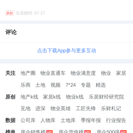
增值潜力较小，对其进行转让有利于快速回笼
乐居财经
07-27
原创
资金，优化公司财务状况。
评论
更早前9月25日，首开股份发布公告称，拟挂
牌转让旗下两家全资子公司100%股权及债权，
点击下载App参与更多互动
分别为北京首开云锦铂郡商业管理有限公司和
北京首开云锦璞瑅商业管理有限公司。
关注
地产圈
物业直通车
物业满意度
物业
家居
首开股份方面表示，铂郡商街、璞堤商街自持
乐商
土地
视频
7*24
专题
精选
经营多年，租金收入涨幅不大，带来的利润和
原创
地产k线
家居k线
物业k线
乐居财经研究院
净现金流有限，未来增值潜力较小，对其进行
处置有利于快速回笼资金，优化公司财务状
见地
进深
物业英雄
工匠先锋
乐财札记
况，有利于公司的可持续发展，符合公司和全
数据
公司库
人物库
土地库
季报年报
行业报告
体股东的利益。
榜单
房企销售榜
房企货值榜
房企500强