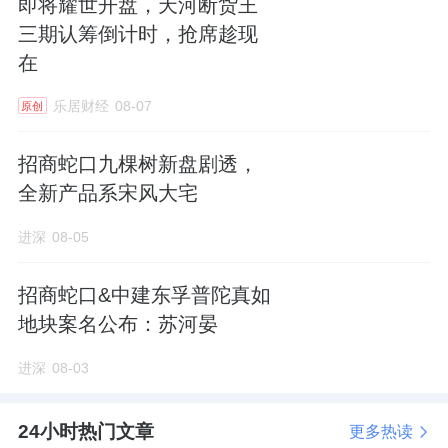
即将耀世开盘，天河断货王
7月20日，首开股份在北京土地市场以总价
三期认筹倒计时，抢席趁现
在
31.97亿元 现房2.3万平方米摇号，摘得昌平区
沙河高教园区四期（二）地块土地一级开发项
乐居财经
08-07
原创
目相关地块，项目占地面积6.15万平方米。
招商蛇口九棵树新盘剧透，
一天后，以12.65亿元在厦门土地市场竞得
全新产品系宋风大宅
2023P07号湖里区马厝地块，项目占地面积
进深
08-05
0.89万平方米；7月25日，又以22.82亿元拿下
北京市顺义区顺义新城第1街区地块，成交金额
招商蛇口&中建东孚普陀真如
22.82亿元，溢价率0.53%，未来销售指导价为
地块案名公布：苏河晏
4.6万元/平方米。
进深
08-03
只不过，自8月9日发布7月销售简报以来，首
24小时热门文章
更多热读
开股份再没有新增土地储备。