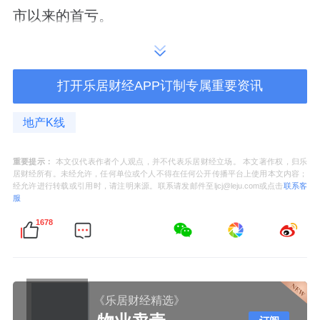
市以来的首亏。
2023上半年，亏损还在继续，期内实现营业收
入194.01亿元，同比增长173.12%；归母净利
打开乐居财经APP订制专属重要资讯
润却录得-19.06亿元，相比上一年中期
的-14.24亿元，亏损扩大。
地产K线
财报显示，2023上半年，首开股份剔除预收账
重要提示：
本文仅代表作者个人观点，并不代表乐居财经立场。 本文著作权，归乐
居财经所有。未经允许，任何单位或个人不得在任何公开传播平台上使用本文内容；
款后的资产负债率72.16%，净负债率
经允许进行转载或引用时，请注明来源。联系请发邮件至ljcj@leju.com或点击
联系客
服
156.65%，现金短债比1.21倍，仍踩两道红
1678
线。期内，该公司一年内到期的非流动负债
186.7亿元，其中117.21亿元为一年内到期的长
期借款，占比超过六成。同期，首开股份的现
《乐居财经精选》
金余额225.66亿元，较上年同期持续下降。