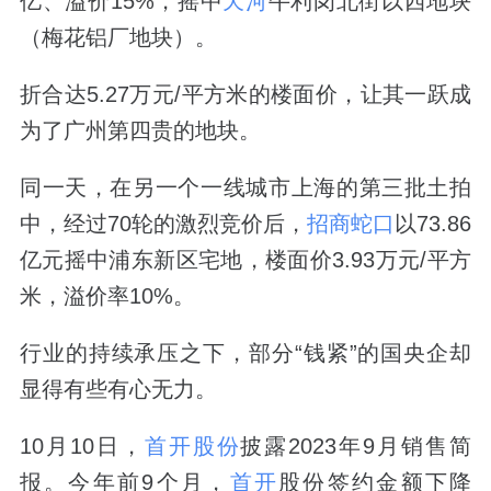
亿、溢价15%，摇中
天河
牛利岗北街以西地块
（梅花铝厂地块）。
折合达5.27万元/平方米的楼面价，让其一跃成
为了广州第四贵的地块。
同一天，在另一个一线城市上海的第三批土拍
中，经过70轮的激烈竞价后，
招商蛇口
以73.86
亿元摇中浦东新区宅地，楼面价3.93万元/平方
米，溢价率10%。
行业的持续承压之下，部分“钱紧”的国央企却
显得有些有心无力。
10月10日，
首开股份
披露2023年9月销售简
报。今年前9个月，
首开
股份签约金额下降