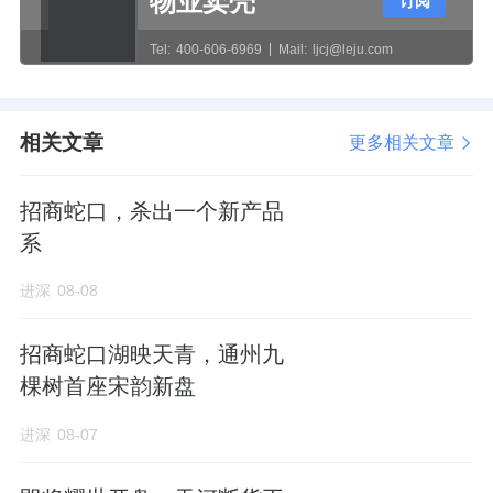
物业卖壳
订阅
资金紧缺之下，首开的投资力度似乎有所收
Tel:
400-606-6969
Mail:
ljcj@leju.com
缩。2023年以来，首开股份参与了北京、上
海、广州、杭州、成都、武汉、厦门等高能级
城市的公开市场土拍。从结果来看，今年上半
相关文章
更多相关文章
年，首开股份以底价获取北京市昌平区南邵镇
招商蛇口，杀出一个新产品
一宗纯商品住宅地块，地上建筑规模10.82万平
系
方米。
进深
08-08
北京是首开股份的大本营，截至今年中期末，
首开股份土储中环渤海区域占比最高达58%，
招商蛇口湖映天青，通州九
其中北京占到近7成。
棵树首座宋韵新盘
进入下半年，首开股份7月下旬曾在5天内拿下
进深
08-07
3处地块，但北京依然是主要战场。