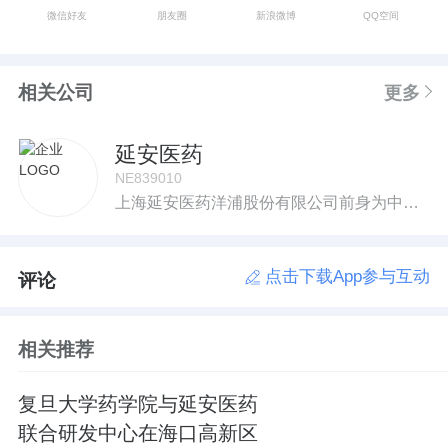
微信好友
朋友圈
新浪微博
QQ空间
相关公司
更多
延安医药
NE839010
上海延安医药洋浦股份有限公司前身为中法大药房,由上海民族实业家黄楚九先生于一八九O年创建,当时的产品“艾罗补脑汁”、商标“吉祥万年”风靡全中国以及东南亚。黄楚九亲手设计的木刻版“吉祥万年”商标,其寓意“民众一生吉祥,基业万年常青”作为我们公司的理念延续至今。企业秉承了创始人全心服务于民众健康事业的精神,追求品质的完美、产品的创新、塑造品牌的无限价值,故基业经久而长盛,以至今日。上海延安医药主要业务包括药品制剂、原料药、医疗器械等的研发、生产和销售,通过分布在上海、湖北、江苏、山东等地的工厂以及全国性的营销网络销售自主制造产品并代理销售国内知名药品生产企业的重要产品。公司自建的营销团队销售领域涵盖医院、OTC等终端市场,同时也是第三终端的领先企业之一,成功塑造了品牌普药的营销模式。公司目前正在引进、研发多项产品,其中有填补国内空白的新药、新剂型等,公司制定了完整的长期发展战略规划。公司目前已发展成为集研发、制造、销售和投资为一体的综合性医药公司。
点击下载App参与互动
评论
相关推荐
复旦大学药学院与延安医药
联合研发中心在海口高新区