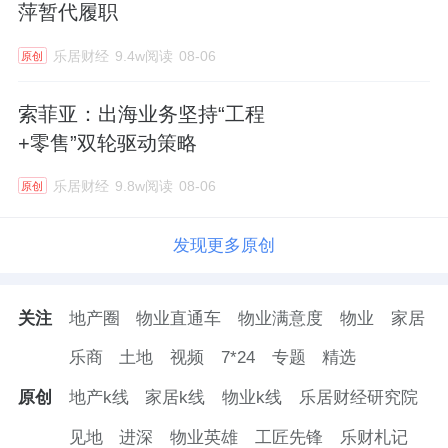
萍暂代履职
乐居财经
9.4w阅读
08-06
原创
索菲亚：出海业务坚持“工程
+零售”双轮驱动策略
乐居财经
9.8w阅读
08-06
原创
发现更多原创
关注
地产圈
物业直通车
物业满意度
物业
家居
乐商
土地
视频
7*24
专题
精选
原创
地产k线
家居k线
物业k线
乐居财经研究院
见地
进深
物业英雄
工匠先锋
乐财札记