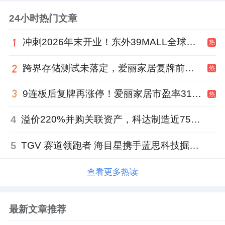
24小时热门文章
冲刺2026年末开业！东外39MALL全球招商启幕，重构东直门商圈格局
热
跨界存储测试未落定，爱丽家居复牌前自揭多重风险
热
9连板后复牌再涨停！爱丽家居市盈率318倍，跨界收购案尚未落地
热
4
溢价220%并购关联资产，科达制造近75亿元重组被否
5
TGV 赛道领跑者 海目星携手蓝思科技掘金先进封装
查看更多热读
最新文章推荐