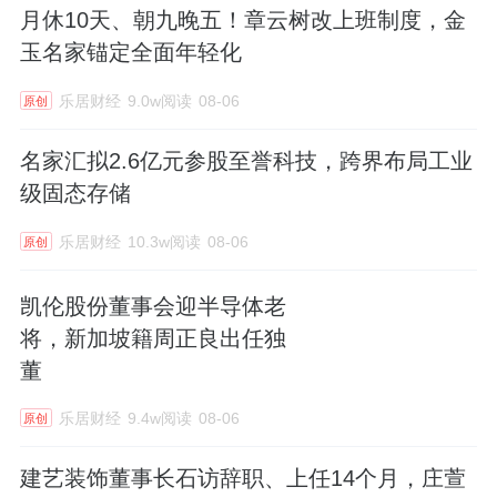
月休10天、朝九晚五！章云树改上班制度，金
玉名家锚定全面年轻化
乐居财经
9.0w阅读
08-06
原创
名家汇拟2.6亿元参股至誉科技，跨界布局工业
级固态存储
乐居财经
10.3w阅读
08-06
原创
凯伦股份董事会迎半导体老
将，新加坡籍周正良出任独
董
乐居财经
9.4w阅读
08-06
原创
建艺装饰董事长石访辞职、上任14个月，庄萱