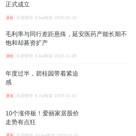
正式成立
乐居财经
9.5w阅读
2025-01-16
原创
毛利率与同行差距悬殊，延安医药产能长期不
饱和却募资扩产
乐居财经
5.6w阅读
2023-11-08
原创
年度过半，碧桂园带着紧迫
感
乐居财经
9.7w阅读
1970-01-01
置顶
10个涨停板！爱丽家居股价
走势有点狂
乐居财经
10.6w阅读
1970-01-01
置顶