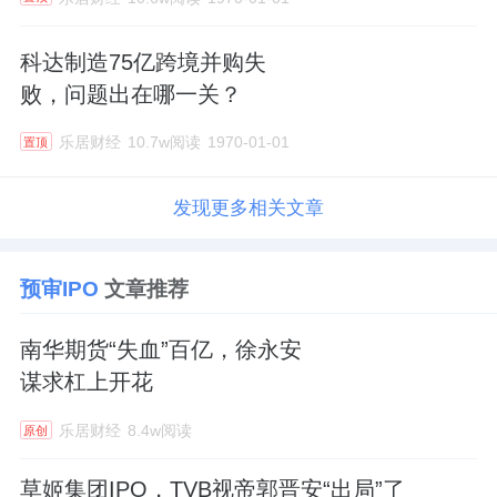
科达制造75亿跨境并购失
败，问题出在哪一关？
乐居财经
10.7w阅读
1970-01-01
置顶
发现更多相关文章
预审IPO
文章推荐
南华期货“失血”百亿，徐永安
谋求杠上开花
乐居财经
8.4w阅读
原创
草姬集团IPO，TVB视帝郭晋安“出局”了