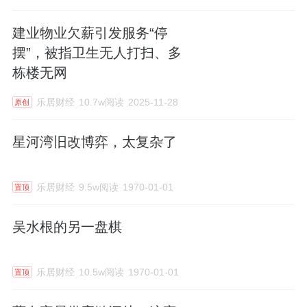
建业物业欠薪引发服务“停
摆”，被指卫生无人打扫、多
栋楼无网
乐居财经
10.7w阅读
2025-11-28
原创
星河湾旧改博弈，太复杂了
乐居财经
9.5w阅读
1970-01-01
置顶
吴水根的另一盘棋
乐居财经
10.5w阅读
1970-01-01
置顶