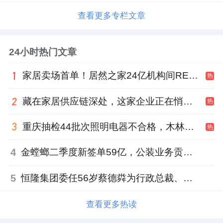
查看更多专栏文章
24小时热门文章
家居卖场首单！居然之家24亿机构间REITs获深交所无异议函
热
藏在家居供应链深处，这家企业正在悄悄转型
热
重庆抽检44批次照明电器不合格，木林森全资子公司被点名
热
4
金螳螂二季度新签单59亿，公装业务贡献逾八成
5
恒隆集团委任56岁蔡德粦为行政总裁、年薪2052万港元，曾任星巴克中国CEO
查看更多热读