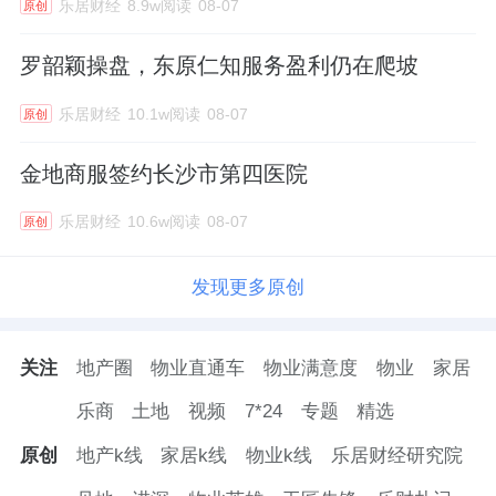
乐居财经
8.9w阅读
08-07
原创
罗韶颖操盘，东原仁知服务盈利仍在爬坡
乐居财经
10.1w阅读
08-07
原创
金地商服签约长沙市第四医院
乐居财经
10.6w阅读
08-07
原创
发现更多原创
关注
地产圈
物业直通车
物业满意度
物业
家居
乐商
土地
视频
7*24
专题
精选
原创
地产k线
家居k线
物业k线
乐居财经研究院