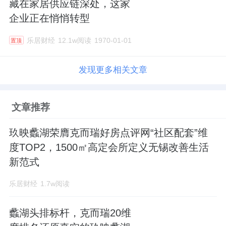
藏在家居供应链深处，这家
企业正在悄悄转型
乐居财经
12.1w阅读
1970-01-01
置顶
发现更多相关文章
文章推荐
玖映蠡湖荣膺克而瑞好房点评网“社区配套”维
度TOP2，1500㎡高定会所定义无锡改善生活
新范式
乐居财经
1.7w阅读
蠡湖头排标杆，克而瑞20维