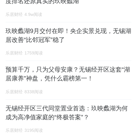
度排名还原真实的玖映蠡湖
乐居财经
4.9w阅读
玖映蠡湖9月交付在即！央企实景兑现，无锡湖
居改善“比邻冠军”稳了
乐居财经
1759阅读
预算千万，只为父母安康？无锡经开区这套“湖
居康养”神盘，凭什么霸榜第一！
乐居财经
8338阅读
无锡经开区三代同堂置业首选：玖映蠡湖为何
成为高净值家庭的“终极答案”？
乐居财经
3195阅读