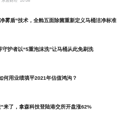
乐居财经
10:08
“净雾盾”技术，全舱五面除菌重新定义马桶洁净标准
界守护者以“5重泡沫洗”让马桶从此免刷洗
如何用业绩填平2021年估值鸿沟？
”来了，拿森科技登陆港交所开盘涨62%