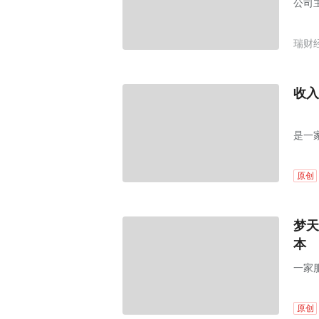
公司
机构
瑞财
收入
是一
原创
梦天
本
一家
原创