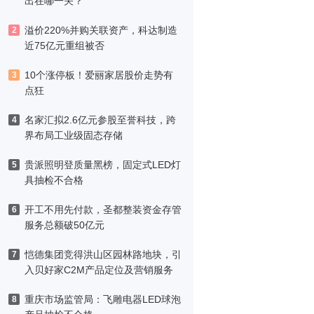
出在哪一关？
溢价220%并购关联资产，科达制造
2
近75亿元重组被否
10个涨停板！爱丽家居股价走势有
3
点狂
名家汇拟2.6亿元参股至誉科技，跨
4
界布局工业级固态存储
贵派照明登质量黑榜，固定式LED灯
5
具抽检不合格
开工不用先付款，圣都整装资金存管
6
服务总额破50亿元
恺德集团竞得洪山区园林路地块，引
7
入贝好家C2M产品定位及营销服务
重庆市场监管局：飞雕电器LED球泡
8