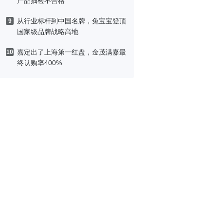
产品抽检不合格
从行业标杆到中国名牌，兔宝宝登顶
9
国家级品牌战略高地
嘉定出了上海第一红盘，金茂满嘉最
10
终认购率400%