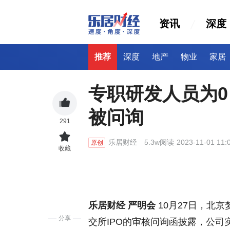
资讯
深度
推荐
深度
地产
物业
家居
专职研发人员为0
被问询
291
乐居财经
5.3w阅读
2023-11-01 11:
原创
收藏
乐居财经 严明会
10月27日，北
分享
交所IPO的审核问询函披露，公