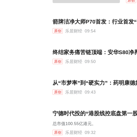
原创
箭牌洁净大师P70首发：行业首发
乐居财经
09:54
原创
终结家务痛苦链顶端：安华S80净
乐居财经
09:50
原创
从“市梦率”到“硬实力”：药明康德
乐居财经
09:43
原创
宁德时代投的“港股线控底盘第一股
总市值100.55亿港元。
乐居财经
09:32
原创