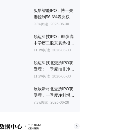
贝昂智能IPO：博士夫
妻控制56.6%表决权，
妻子章燕美国国籍
9.3w阅读
2026-06-30
锐迈科技IPO：69岁高
中学历二股东袁承根，
持股9%未进董事会
11.1w阅读
2026-06-30
锐迈科技北交所IPO获
受理：一季度扣非净利
预降43.8%，关联交易
11.2w阅读
2026-06-30
占比超三成
展辰新材北交所IPO获
受理，一季度净利增
308%至585.5万元
7.3w阅读
2026-06-28