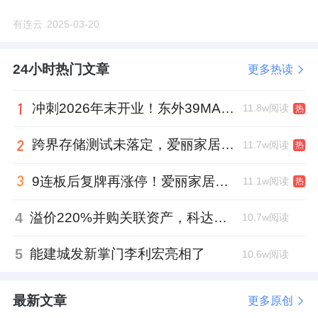
有连云
2025-03-20
24小时热门文章
更多热读
冲刺2026年末开业！东外39MALL全球招商启幕，重构东直门商圈格局
11.8w阅读
热
跨界存储测试未落定，爱丽家居复牌前自揭多重风险
11.7w阅读
热
9连板后复牌再涨停！爱丽家居市盈率318倍，跨界收购案尚未落地
11.1w阅读
热
4
溢价220%并购关联资产，科达制造近75亿元重组被否
10.7w阅读
5
能建城发新掌门李利宏亮相了
10.6w阅读
最新文章
更多原创