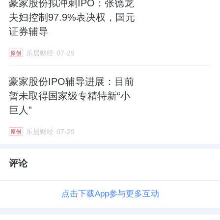
豪家股份拟冲刺IPO：张德龙
夫妇控制97.9%表决权，国元
证券辅导
乐居财经
07-29
原创
豪家股份IPO辅导进展：目前
暂未取得国家级专精特新“小
巨人”
乐居财经
07-29
原创
评论
点击下载App参与更多互动