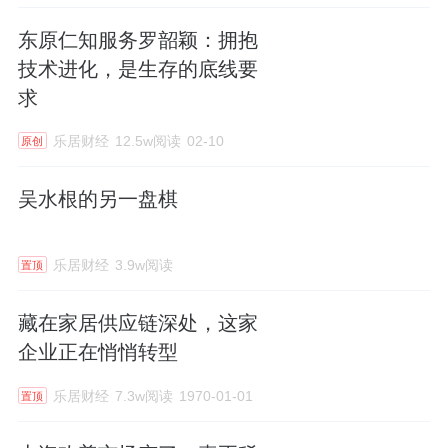
东原仁知服务罗韶颖：拥抱
技术进化，是生存的底线要
求
乐居财经
12.5w阅读
02-10
原创
吴水根的另一盘棋
乐居财经
3.9w阅读
置顶
藏在家居供应链深处，这家
企业正在悄悄转型
乐居财经
7.3w阅读
1970-01-01
置顶