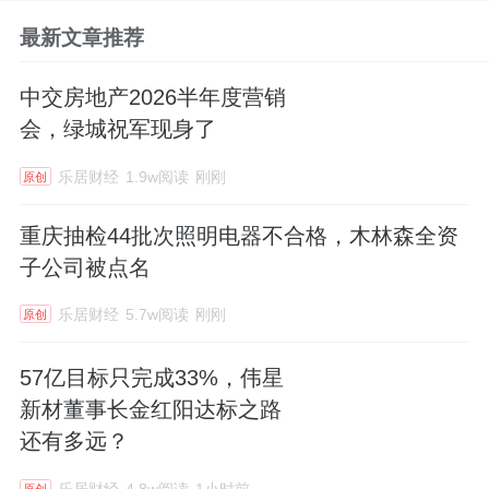
最新文章推荐
中交房地产2026半年度营销
会，绿城祝军现身了
乐居财经
1.9w阅读
刚刚
原创
重庆抽检44批次照明电器不合格，木林森全资
子公司被点名
乐居财经
5.7w阅读
刚刚
原创
57亿目标只完成33%，伟星
新材董事长金红阳达标之路
还有多远？
乐居财经
4.8w阅读
1小时前
原创