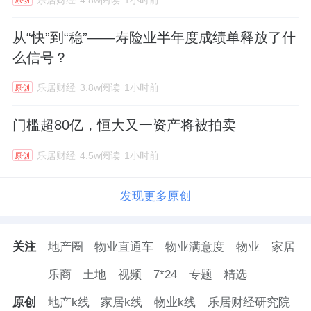
从“快”到“稳”——寿险业半年度成绩单释放了什
么信号？
乐居财经
3.8w阅读
1小时前
原创
门槛超80亿，恒大又一资产将被拍卖
乐居财经
4.5w阅读
1小时前
原创
发现更多原创
关注
地产圈
物业直通车
物业满意度
物业
家居
乐商
土地
视频
7*24
专题
精选
原创
地产k线
家居k线
物业k线
乐居财经研究院