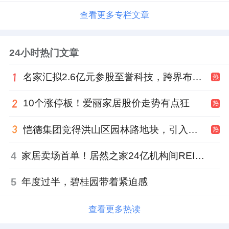
查看更多专栏文章
24小时热门文章
名家汇拟2.6亿元参股至誉科技，跨界布局工业级固态存储
热
10个涨停板！爱丽家居股价走势有点狂
热
恺德集团竞得洪山区园林路地块，引入贝好家C2M产品定位及营销服务
热
4
家居卖场首单！居然之家24亿机构间REITs获深交所无异议函
5
年度过半，碧桂园带着紧迫感
查看更多热读