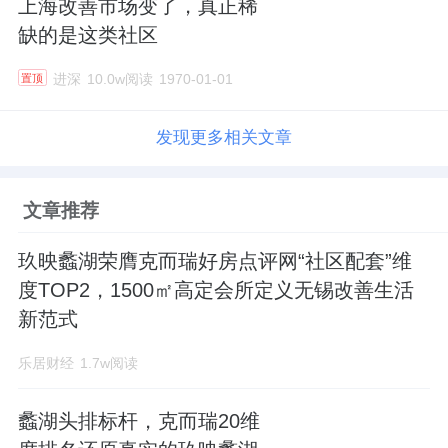
上海改善市场变了，真正稀
缺的是这类社区
进深
10.0w阅读
1970-01-01
置顶
发现更多相关文章
文章推荐
玖映蠡湖荣膺克而瑞好房点评网“社区配套”维
度TOP2，1500㎡高定会所定义无锡改善生活
新范式
乐居财经
1.7w阅读
蠡湖头排标杆，克而瑞20维