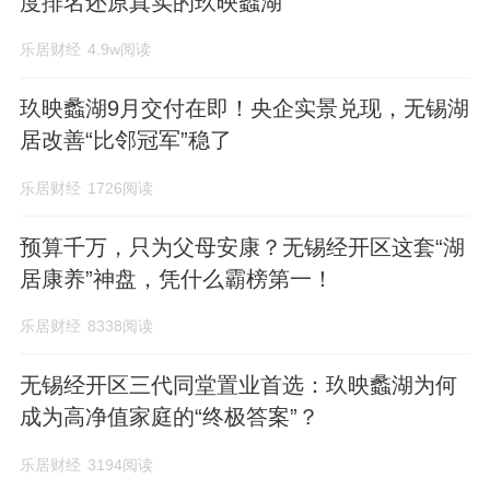
度排名还原真实的玖映蠡湖
乐居财经
4.9w阅读
玖映蠡湖9月交付在即！央企实景兑现，无锡湖
居改善“比邻冠军”稳了
乐居财经
1726阅读
预算千万，只为父母安康？无锡经开区这套“湖
居康养”神盘，凭什么霸榜第一！
乐居财经
8338阅读
无锡经开区三代同堂置业首选：玖映蠡湖为何
成为高净值家庭的“终极答案”？
乐居财经
3194阅读