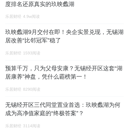
度排名还原真实的玖映蠡湖
乐居财经
4.9w阅读
玖映蠡湖9月交付在即！央企实景兑现，无锡湖
居改善“比邻冠军”稳了
乐居财经
1593阅读
预算千万，只为父母安康？无锡经开区这套“湖
居康养”神盘，凭什么霸榜第一！
乐居财经
8290阅读
无锡经开区三代同堂置业首选：玖映蠡湖为何
成为高净值家庭的“终极答案”？
乐居财经
3114阅读