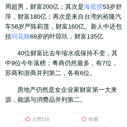
周超男，财富200亿；其次是
海底捞
53岁舒
萍，财富180亿；再次是来自台湾的裕隆汽
车58岁严陈莉莲，财富160亿。新人中还包
括
同花顺
69岁的叶琼玖，财富135亿
40位财富比去年缩水或保持不变，其
中9位今年落榜；
粤商仍然最多，有7位，
苏商和浙商并列第二，各有6位。
房地产仍然是女企业家财富第一大来
源，能源与消费品并列第二。
点赞
518
收藏