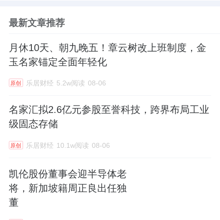
最新文章推荐
月休10天、朝九晚五！章云树改上班制度，金
玉名家锚定全面年轻化
乐居财经
5.2w阅读
08-06
原创
名家汇拟2.6亿元参股至誉科技，跨界布局工业
级固态存储
乐居财经
10.1w阅读
08-06
原创
凯伦股份董事会迎半导体老
将，新加坡籍周正良出任独
董