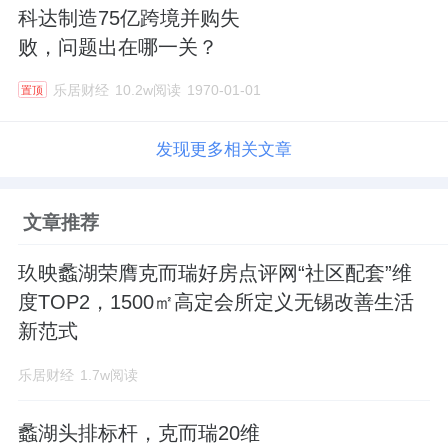
科达制造75亿跨境并购失
败，问题出在哪一关？
乐居财经
10.2w阅读
1970-01-01
置顶
发现更多相关文章
文章推荐
玖映蠡湖荣膺克而瑞好房点评网“社区配套”维
度TOP2，1500㎡高定会所定义无锡改善生活
新范式
乐居财经
1.7w阅读
蠡湖头排标杆，克而瑞20维