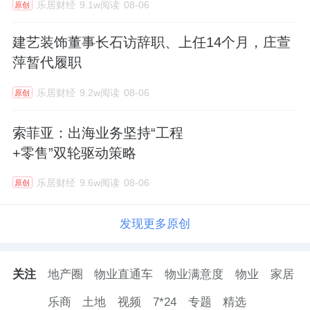
乐居财经
9.1w阅读
08-06
原创
建艺装饰董事长石访辞职、上任14个月，庄萱
萍暂代履职
乐居财经
9.2w阅读
08-06
原创
索菲亚：出海业务坚持“工程
+零售”双轮驱动策略
乐居财经
9.6w阅读
08-06
原创
发现更多原创
关注
地产圈
物业直通车
物业满意度
物业
家居
乐商
土地
视频
7*24
专题
精选