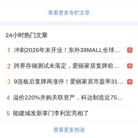
查看更多专栏文章
24小时热门文章
冲刺2026年末开业！东外39MALL全球招商启幕，重构东直门商圈格局
热
跨界存储测试未落定，爱丽家居复牌前自揭多重风险
热
9连板后复牌再涨停！爱丽家居市盈率318倍，跨界收购案尚未落地
热
4
溢价220%并购关联资产，科达制造近75亿元重组被否
5
能建城发新掌门李利宏亮相了
查看更多热读