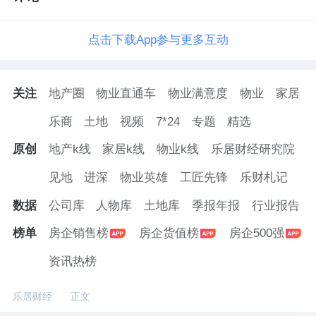
点击下载App参与更多互动
关注
地产圈
物业直通车
物业满意度
物业
家居
乐商
土地
视频
7*24
专题
精选
原创
地产k线
家居k线
物业k线
乐居财经研究院
见地
进深
物业英雄
工匠先锋
乐财札记
数据
公司库
人物库
土地库
季报年报
行业报告
榜单
房企销售榜
房企货值榜
房企500强
资讯热榜
乐居财经
正文