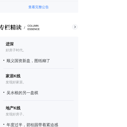
查看完整公告
进深
好房子时代。
顺义国资新盘，图纸糊了
家居K线
发现好家居。
吴水根的另一盘棋
地产K线
发现好房子。
年度过半，碧桂园带着紧迫感