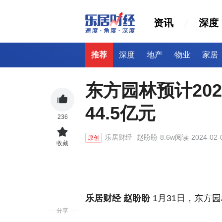
资讯
深度
推荐
深度
地产
物业
家居
东方园林预计20
44.5亿元
236
乐居财经
赵盼盼
8.6w阅读
2024-02-
原创
收藏
乐居财经 赵盼盼
1月31日，
东方园林
分享