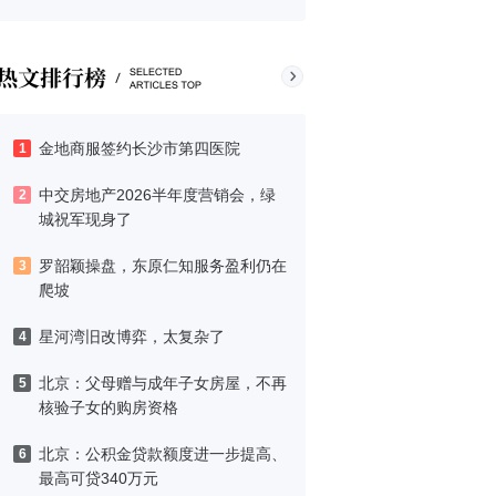
金地商服签约长沙市第四医院
1
中交房地产2026半年度营销会，绿
2
城祝军现身了
罗韶颖操盘，东原仁知服务盈利仍在
3
爬坡
星河湾旧改博弈，太复杂了
4
北京：父母赠与成年子女房屋，不再
5
核验子女的购房资格
北京：公积金贷款额度进一步提高、
6
最高可贷340万元