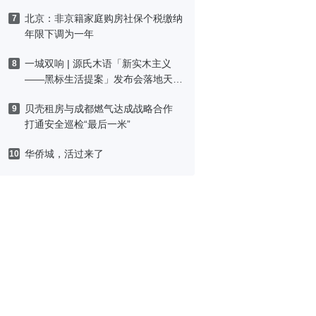
北京：非京籍家庭购房社保个税缴纳
7
年限下调为一年
一城双响 | 源氏木语「新实木主义
8
——黑标生活提案」发布会落地天
津，黑标旗舰店盛大启幕
贝壳租房与成都燃气达成战略合作
9
打通安全巡检“最后一米”
华侨城，活过来了
10